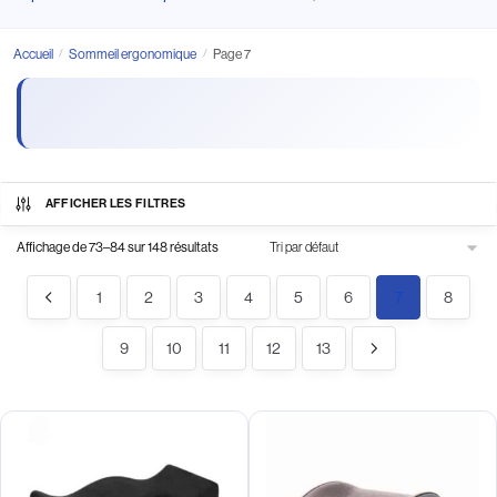
Accueil
/
Sommeil ergonomique
/
Page 7
AFFICHER LES FILTRES
Affichage de 73–84 sur 148 résultats
1
2
3
4
5
6
7
8
9
10
11
12
13