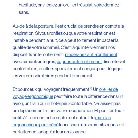
habitude, privilégiez un oreiller très plat, voire dormez
sans.
Au-delà de la posture, il est crucial de prendre en compte la
respiration. Si vous ronflez ou que votre respiration est
instable pendant la nuit, cela peut fortement impacter la
qualité de votre sommeil. C’est là qu’interviennent nos
dispositifs anti-ronflement :
pinces-nez anti-ronflement
avec aimants intégrés,
bagues anti-ronflement
discrètes et
confortables, oreillers spécialement conçus pour dégager
les voies respiratoires pendant le sommeil.
Et pour ceux qui voyagent fréquemment ? Un
oreiller de
voyage ergonomique
peut faire toute la différence dans un
avion, un train ou un hôtel peu confortable. Ne laissez pas
un déplacement ruiner votre récupération. Et pour les tout-
petits ? Leur confort compte tout autant : le
matelas
ergonomique pour bébé
leur assure un sommeil sécurisé et
parfaitement adapté à leur croissance.