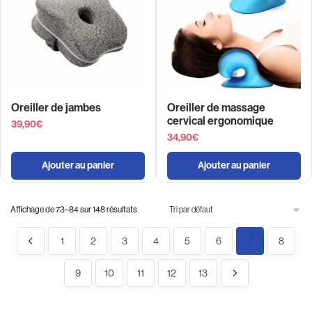
Oreiller de jambes
Oreiller de massage
cervical ergonomique
39,90
€
34,90
€
Ajouter au panier
Ajouter au panier
Affichage de 73–84 sur 148 résultats
1
2
3
4
5
6
7
8
9
10
11
12
13