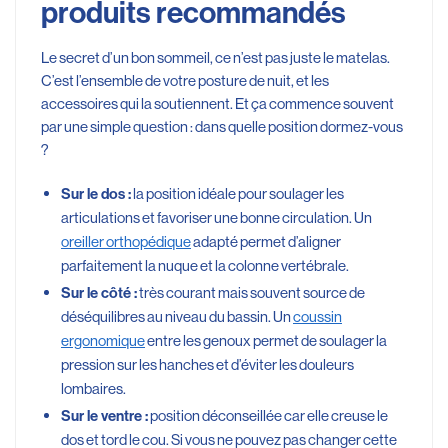
produits recommandés
Le secret d’un bon sommeil, ce n’est pas juste le matelas.
C’est l’ensemble de votre posture de nuit, et les
accessoires qui la soutiennent. Et ça commence souvent
par une simple question : dans quelle position dormez-vous
?
la position idéale pour soulager les
Sur le dos :
articulations et favoriser une bonne circulation. Un
oreiller orthopédique
adapté permet d’aligner
parfaitement la nuque et la colonne vertébrale.
très courant mais souvent source de
Sur le côté :
déséquilibres au niveau du bassin. Un
coussin
ergonomique
entre les genoux permet de soulager la
pression sur les hanches et d’éviter les douleurs
lombaires.
position déconseillée car elle creuse le
Sur le ventre :
dos et tord le cou. Si vous ne pouvez pas changer cette