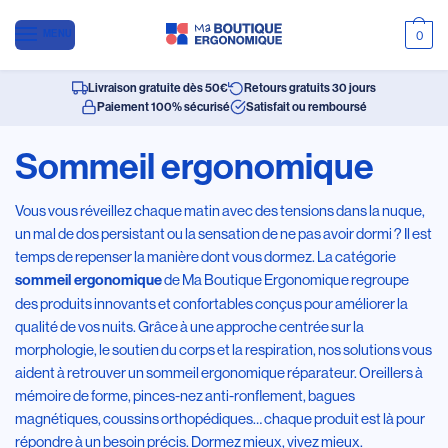
MENU
0
Livraison gratuite dès 50€
Retours gratuits 30 jours
Paiement 100% sécurisé
Satisfait ou remboursé
Sommeil ergonomique
Vous vous réveillez chaque matin avec des tensions dans la nuque,
un mal de dos persistant ou la sensation de ne pas avoir dormi ? Il est
temps de repenser la manière dont vous dormez. La catégorie
de Ma Boutique Ergonomique regroupe
sommeil ergonomique
des produits innovants et confortables conçus pour améliorer la
qualité de vos nuits. Grâce à une approche centrée sur la
morphologie, le soutien du corps et la respiration, nos solutions vous
aident à retrouver un sommeil ergonomique réparateur. Oreillers à
mémoire de forme, pinces-nez anti-ronflement, bagues
magnétiques, coussins orthopédiques… chaque produit est là pour
répondre à un besoin précis. Dormez mieux, vivez mieux.