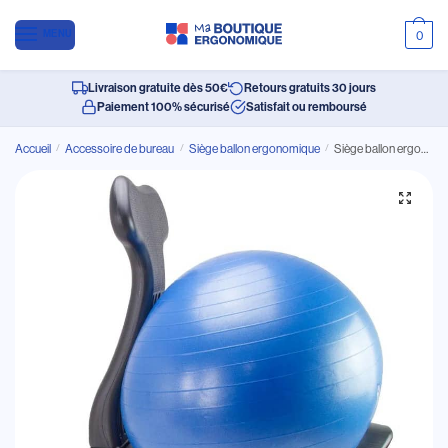
MENU
0
Livraison gratuite dès 50€
Retours gratuits 30 jours
Paiement 100% sécurisé
Satisfait ou remboursé
Accueil
/
Accessoire de bureau
/
Siège ballon ergonomique
/
Siège ballon ergonomique confortable et durable