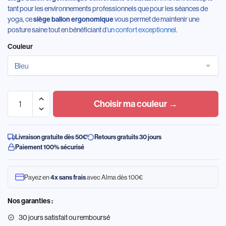
tant pour les environnements professionnels que pour les séances de
yoga, ce
vous permet de maintenir une
siège ballon ergonomique
posture saine tout en bénéficiant d’
un confort exceptionnel
.
Couleur
Choisir ma couleur →
Livraison gratuite dès 50€
Retours gratuits 30 jours
Paiement 100% sécurisé
Payez en
avec Alma dès 100€
4x sans frais
Nos garanties :
30 jours satisfait ou remboursé