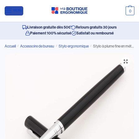
MENU
0
Livraison gratuite dès 50€
Retours gratuits 30 jours
Paiement 100% sécurisé
Satisfait ou remboursé
Accueil
/
Accessoire de bureau
/
Stylo ergonomique
/
Stylo à plume fine en métal de qualité