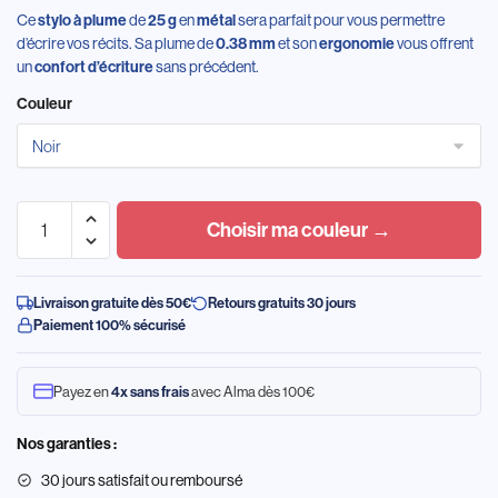
Ce
de
en
sera parfait pour vous permettre
stylo
à plume
25 g
métal
d’écrire vos récits. Sa plume de
et son
vous offrent
0.38 mm
ergonomie
un
sans précédent.
confort
d’écriture
Couleur
Choisir ma couleur →
Livraison gratuite dès 50€
Retours gratuits 30 jours
Paiement 100% sécurisé
Payez en
avec Alma dès 100€
4x sans frais
Nos garanties :
30 jours satisfait ou remboursé