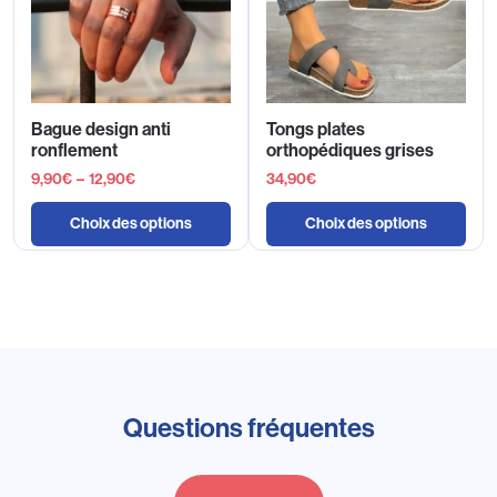
Bague design anti
Tongs plates
ronflement
orthopédiques grises
9,90
€
–
12,90
€
34,90
€
Choix des options
Choix des options
Questions fréquentes