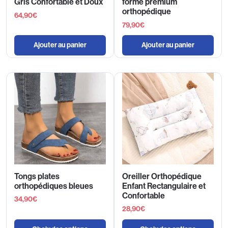
Gris Confortable et Doux
forme premium
orthopédique
64,90
€
79,90
€
Ajouter au panier
Ajouter au panier
Tongs plates
Oreiller Orthopédique
orthopédiques bleues
Enfant Rectangulaire et
Confortable
34,90
€
28,90
€