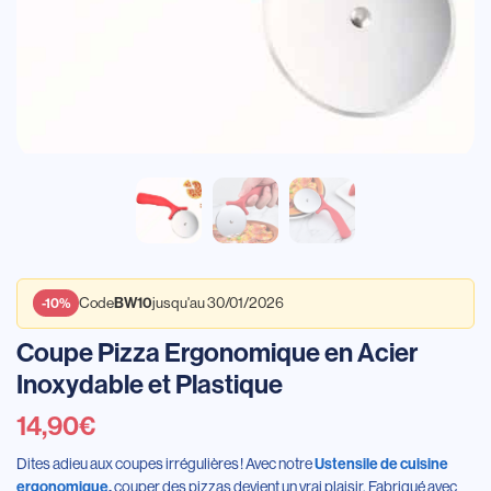
Code
jusqu'au 30/01/2026
BW10
-10%
Coupe Pizza Ergonomique en Acier
Inoxydable et Plastique
14,90
€
Dites adieu aux coupes irrégulières ! Avec notre
Ustensile de cuisine
couper des pizzas devient un vrai plaisir. Fabriqué avec
ergonomique
,