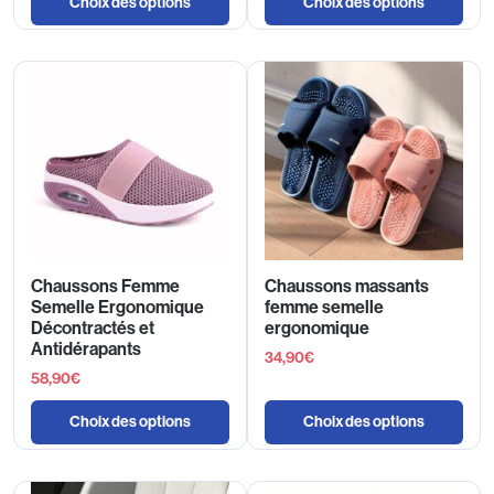
Choix des options
Choix des options
Chaussons Femme
Chaussons massants
Semelle Ergonomique
femme semelle
Décontractés et
ergonomique
Antidérapants
34,90
€
58,90
€
Choix des options
Choix des options