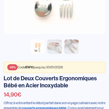
Code
jusqu'au 30/01/2026
BW10
-10%
Lot de Deux Couverts Ergonomiques
Bébé en Acier Inoxydable
14,90
€
Offrez à votre enfant le début parfait dans son voyage culinaire avec notre
ensemble de
. Conçu spécialement pour
couverts ergonomiques bébé