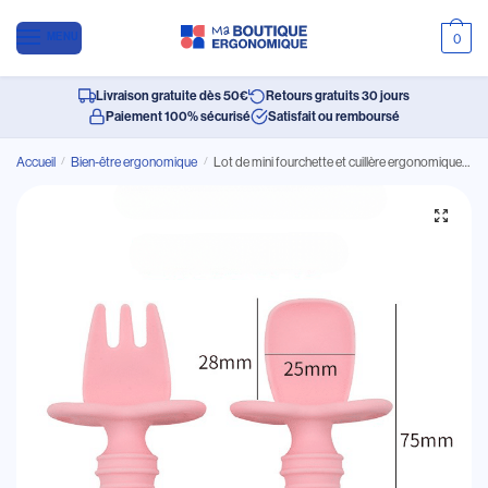
MENU
0
Livraison gratuite dès 50€
Retours gratuits 30 jours
Paiement 100% sécurisé
Satisfait ou remboursé
Accueil
/
Bien-être ergonomique
/
Lot de mini fourchette et cuillère ergonomiques pour bébé