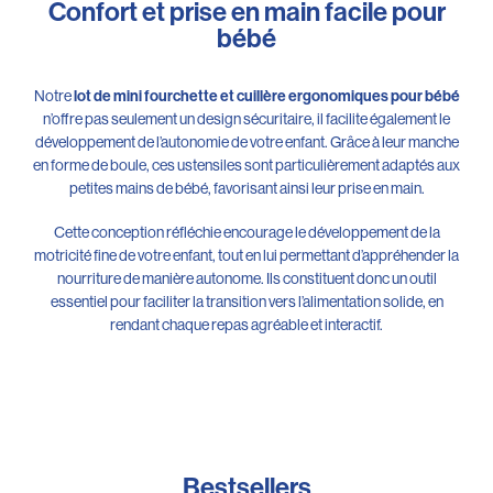
Confort et prise en main facile pour
bébé
Notre
lot de mini fourchette et cuillère ergonomiques pour bébé
n’offre pas seulement un design sécuritaire, il facilite également le
développement de l’autonomie de votre enfant. Grâce à leur manche
en forme de boule, ces ustensiles sont particulièrement adaptés aux
petites mains de bébé, favorisant ainsi leur prise en main.
Cette conception réfléchie encourage le développement de la
motricité fine de votre enfant, tout en lui permettant d’appréhender la
nourriture de manière autonome. Ils constituent donc un outil
essentiel pour faciliter la transition vers l’alimentation solide, en
rendant chaque repas agréable et interactif.
Bestsellers