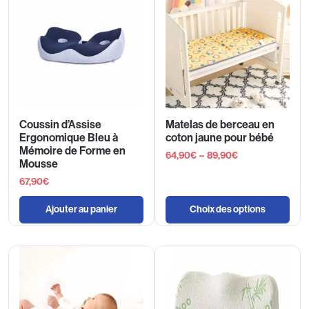
Coussin d’Assise
Matelas de berceau en
Ergonomique Bleu à
coton jaune pour bébé
Mémoire de Forme en
64,90
€
–
89,90
€
Mousse
67,90
€
Ajouter au panier
Choix des options