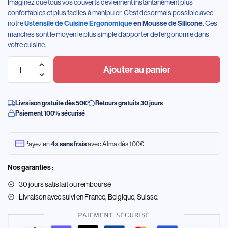
Imaginez que tous vos couverts deviennent instantanément plus
confortables et plus faciles à manipuler. C’est désormais possible avec
notre
Ustensile de Cuisine Ergonomique
en Mousse de Silicone
. Ces
manches sont le moyen le plus simple d’apporter de l’ergonomie dans
votre cuisine.
Ajouter au panier
Livraison gratuite dès 50€
Retours gratuits 30 jours
Paiement 100% sécurisé
Payez en
4x sans frais
avec Alma dès 100€
Nos garanties :
30 jours satisfait ou remboursé
Livraison
avec suivi en France, Belgique, Suisse.