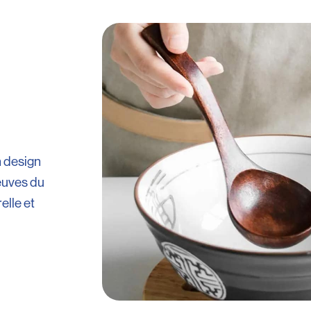
n design
reuves du
elle et