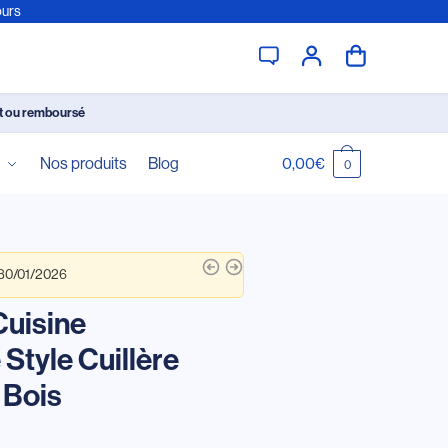
ours
it ou remboursé
é
Nos produits
Blog
0,00
€
0
 30/01/2026
Cuisine
Style Cuillère
 Bois