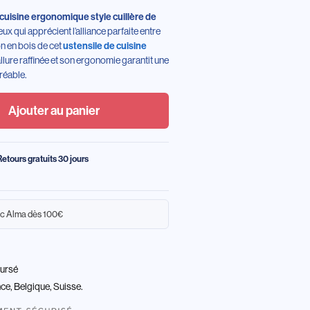
 cuisine ergonomique style cuillère de
ux qui apprécient l’alliance parfaite entre
ion en bois de cet
ustensile de cuisine
allure raffinée et son ergonomie garantit une
réable.
Ajouter au panier
Retours gratuits 30 jours
c Alma dès 100€
oursé
nce, Belgique, Suisse.