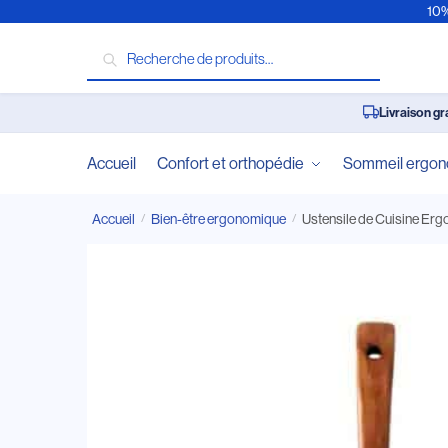
10%
Recherche
Livraison gr
Accueil
Confort et orthopédie
Sommeil ergo
Accueil
Bien-être ergonomique
Ustensile de Cuisine Erg
/
/