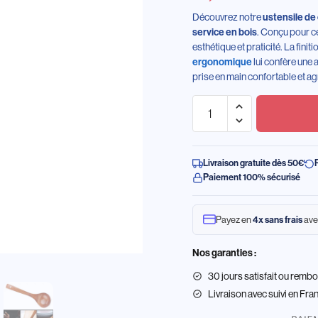
Découvrez notre
ustensile de
service en bois
. Conçu pour ce
esthétique et praticité. La finit
ergonomique
lui confère une 
prise en main confortable et ag
Livraison gratuite dès 50€
Paiement 100% sécurisé
Payez en
4x sans frais
ave
Nos garanties :
30 jours satisfait ou remb
Livraison
avec suivi en Fra