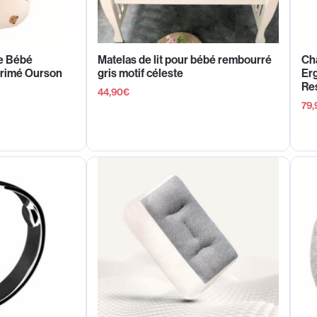
e Bébé
Matelas de lit pour bébé rembourré
Ch
primé Ourson
gris motif céleste
Er
Re
44,90
€
79,