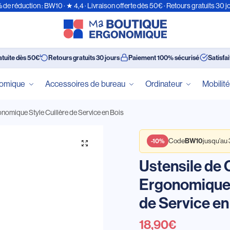
 de réduction : BW10 · ★ 4,4 · Livraison offerte dès 50€ · Retours gratuits 30 j
atuite dès 50€
Retours gratuits 30 jours
Paiement 100% sécurisé
Satisfa
nomique
Accessoires de bureau
Ordinateur
Mobilit
onomique Style Cuillère de Service en Bois
BW10
-10%
Code
jusqu'au
Ustensile de 
Ergonomique 
de Service en
18,90
€