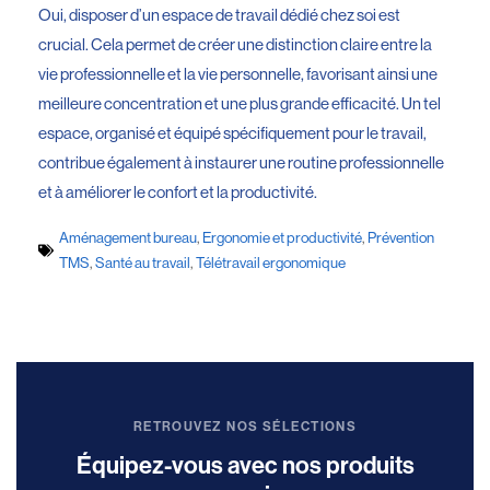
Oui, disposer d’un espace de travail dédié chez soi est
crucial. Cela permet de créer une distinction claire entre la
vie professionnelle et la vie personnelle, favorisant ainsi une
meilleure concentration et une plus grande efficacité. Un tel
espace, organisé et équipé spécifiquement pour le travail,
contribue également à instaurer une routine professionnelle
et à améliorer le confort et la productivité.
Aménagement bureau
,
Ergonomie et productivité
,
Prévention
TMS
,
Santé au travail
,
Télétravail ergonomique
RETROUVEZ NOS SÉLECTIONS
Équipez-vous avec nos produits