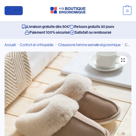
MENU
0
Livraison gratuite dès 50€
Retours gratuits 30 jours
Paiement 100% sécurisé
Satisfait ou remboursé
Accueil
/
Confort et orthopédie
/
Chaussons femme semelle ergonomique
/
Chaussons fourrés femme