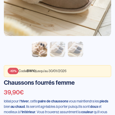
BW10
-10%
Code
jusqu'au 30/01/2026
Chaussons fourrés femme
39,90
€
Idéal pour l
‘hiver
, cette
paire de chaussons
vous maintiendra les
pieds
bien
au chaud
. Ils seront agréables à porter puisqu’ils sont
doux
et
moelleux à l
‘intérieur
. Vous trouverez assurément la
couleur
qu’il vous