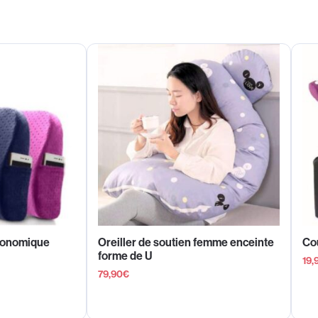
gonomique
Oreiller de soutien femme enceinte
Cou
forme de U
19,
79,90
€