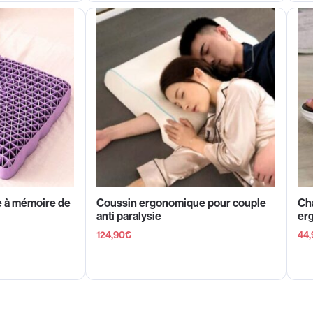
e à mémoire de
Coussin ergonomique pour couple
Ch
anti paralysie
er
124,90
€
44,