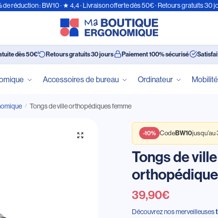
 de réduction : BW10 · ★ 4,4 · Livraison offerte dès 50€ · Retours gratuits 30 j
atuite dès 50€
Retours gratuits 30 jours
Paiement 100% sécurisé
Satisfa
nomique
Accessoires de bureau
Ordinateur
Mobilit
nomique
Tongs de ville orthopédiques femme
/
Code
jusqu'au
BW10
-10%
Tongs de ville
orthopédiqu
39,90
€
Découvrez nos merveilleuses