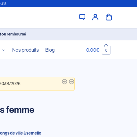
ours
it ou remboursé
é
Nos produits
Blog
0,00
€
0
 30/01/2026
es femme
à
tongs de ville
semelle