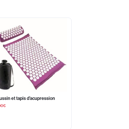
ssin et tapis d’acupression
90
€