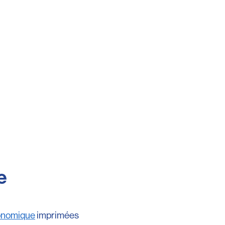
e
onomique
imprimées