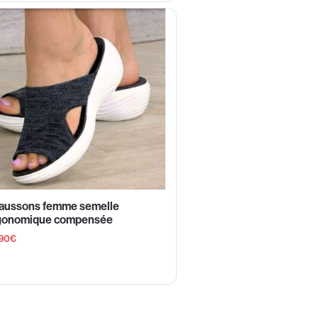
aussons femme semelle
gonomique compensée
90
€