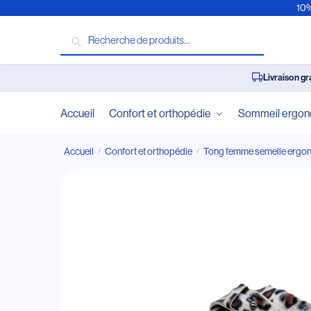
10%
Recherche
Livraison gr
Accueil
Confort et orthopédie
Sommeil ergo
Accueil
Confort et orthopédie
Tong femme semelle ergo
/
/