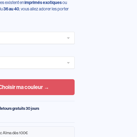
es existent en
ou
imprimés exotiques
 du
, vous allez adorer les porter
36 au 40
Choisir ma couleur →
Retours gratuits 30 jours
c Alma dès 100€