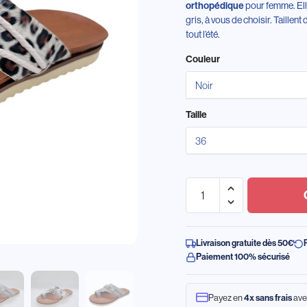
pour femme. Ell
orthopédique
gris, à vous de choisir. Taillent
tout l’été.
Couleur
Taille
Livraison gratuite dès 50€
Paiement 100% sécurisé
Payez en
ave
4x sans frais