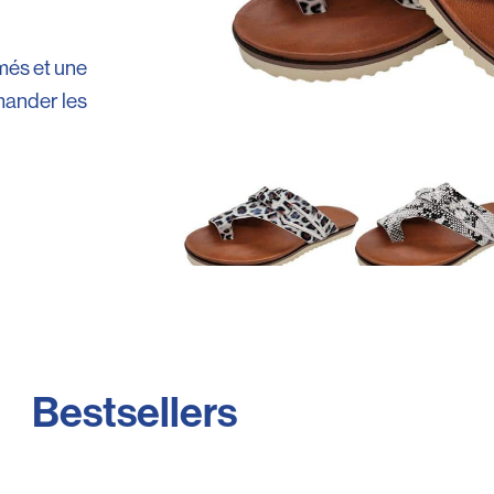
més et une
mander les
Bestsellers