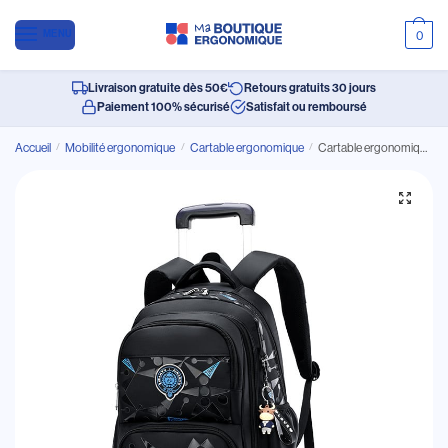
MENU
0
Livraison gratuite dès 50€
Retours gratuits 30 jours
Paiement 100% sécurisé
Satisfait ou remboursé
Accueil
/
Mobilité ergonomique
/
Cartable ergonomique
/
Cartable ergonomique étanche à roulettes