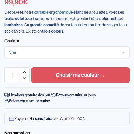
99,90
€
Découvrez notre
cartable ergonomique
étanche
à roulettes. Avec ses
trois roulettes
et son dos rembourré, votre enfant n’aura plus mal aux
lombaires
. Sa
grande capacité
de contenu lui permettra de ranger tous
ses cahiers. Existe en
trois coloris
.
Couleur
Choisir ma couleur →
Livraison gratuite dès 50€
Retours gratuits 30 jours
Paiement 100% sécurisé
Payez en
4x sans frais
avec Alma dès 100€
Nos garanties :