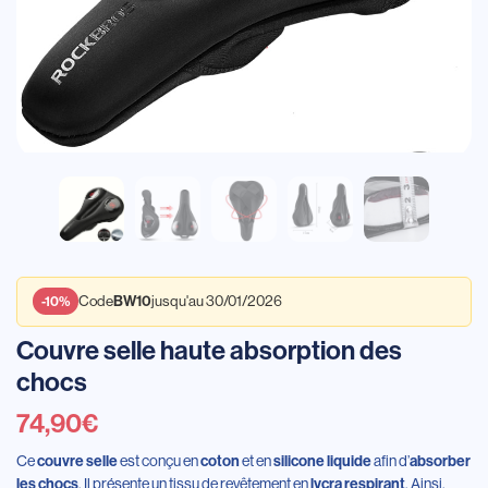
BW10
-10%
Code
jusqu'au 30/01/2026
Couvre selle haute absorption des
chocs
74,90
€
Ce
couvre selle
est conçu en
coton
et en
silicone liquide
afin d’
absorber
les chocs
. Il présente un tissu de revêtement en
lycra respirant
. Ainsi,