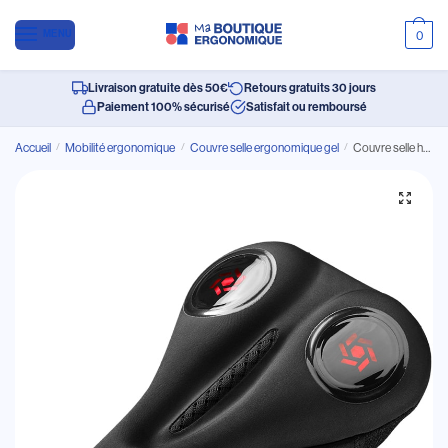
MENU
0
Livraison gratuite dès 50€
Retours gratuits 30 jours
Paiement 100% sécurisé
Satisfait ou remboursé
Accueil
/
Mobilité ergonomique
/
Couvre selle ergonomique gel
/
Couvre selle haute absorption des chocs