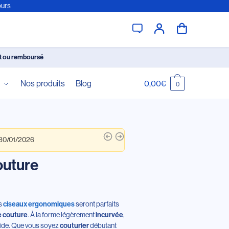
ours
it ou remboursé
é
Nos produits
Blog
0,00
€
0
 30/01/2026
outure
es
seront parfaits
ciseaux ergonomiques
. À la forme légèrement
,
de couture
incurvée
luide. Que vous soyez
débutant
couturier