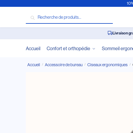
10%
Recherche
Livraison gr
Accueil
Confort et orthopédie
Sommeil ergo
Accueil
Accessoire de bureau
Ciseaux ergonomiques
/
/
/