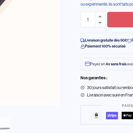
ou expérimenté, ils sont faits p
Livraison gratuite dès 50€
Paiement 100% sécurisé
Payez en
ave
4x sans frais
Nos garanties :
30 jours satisfait ou remb
Livraison
avec suivi en Fra