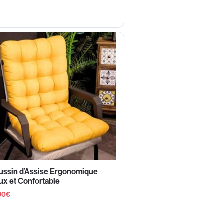
ussin d’Assise Ergonomique
x et Confortable
90
€