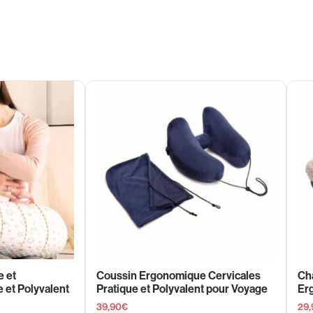
e et
Coussin Ergonomique Cervicales
Ch
e et Polyvalent
Pratique et Polyvalent pour Voyage
Er
39,90
€
29,