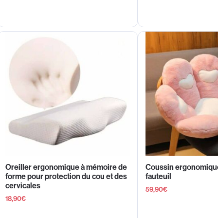
Oreiller ergonomique à mémoire de
Coussin ergonomique
forme pour protection du cou et des
fauteuil
cervicales
59,90
€
18,90
€