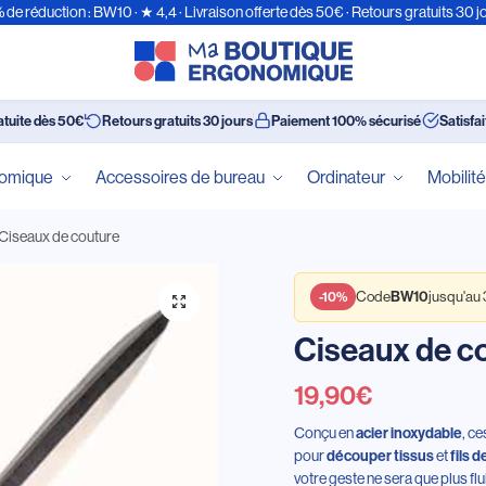
 de réduction : BW10 · ★ 4,4 · Livraison offerte dès 50€ · Retours gratuits 30 j
atuite dès 50€
Retours gratuits 30 jours
Paiement 100% sécurisé
Satisfa
nomique
Accessoires de bureau
Ordinateur
Mobilit
Ciseaux de couture
Code
jusqu'au
BW10
-10%
Ciseaux de c
19,90
€
Conçu en
, c
acier inoxydable
pour
et
découper tissus
fils 
votre geste ne sera que plus f