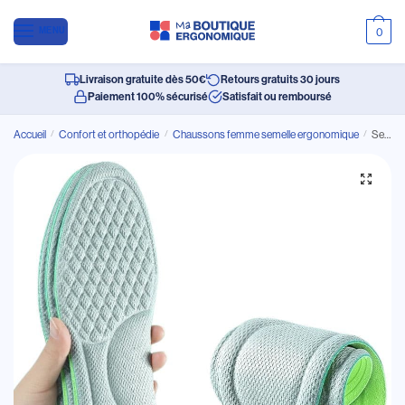
MENU
0
Livraison gratuite dès 50€
Retours gratuits 30 jours
Paiement 100% sécurisé
Satisfait ou remboursé
Accueil
/
Confort et orthopédie
/
Chaussons femme semelle ergonomique
/
Semelle Ergonomique en Mousse à Mémoire de Forme