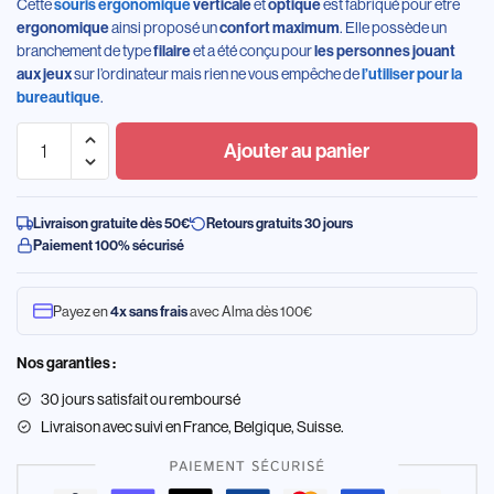
Cette
et
est fabriqué pour être
souris ergonomique
verticale
optique
ainsi proposé un
. Elle possède un
ergonomique
confort maximum
branchement de type
et a été conçu pour
filaire
les personnes jouant
sur l’ordinateur mais rien ne vous empêche de
aux jeux
l’utiliser pour la
.
bureautique
Ajouter au panier
Livraison gratuite dès 50€
Retours gratuits 30 jours
Paiement 100% sécurisé
Payez en
avec Alma dès 100€
4x sans frais
Nos garanties :
30 jours satisfait ou remboursé
Livraison
avec suivi en France, Belgique, Suisse.