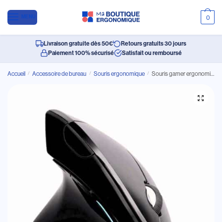
MENU
0
Livraison gratuite dès 50€
Retours gratuits 30 jours
Paiement 100% sécurisé
Satisfait ou remboursé
Accueil
/
Accessoire de bureau
/
Souris ergonomique
/
Souris gamer ergonomique filaire verticale et optique pour jeu avec LED colorée