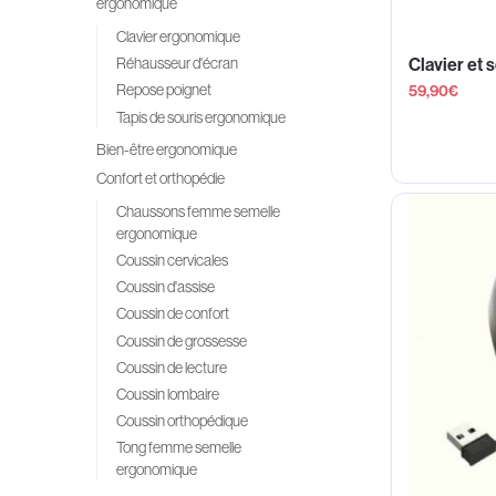
ergonomique
Clavier ergonomique
Réhausseur d'écran
Clavier et 
Repose poignet
59,90
€
Tapis de souris ergonomique
Bien-être ergonomique
Confort et orthopédie
Chaussons femme semelle
ergonomique
Coussin cervicales
Coussin d'assise
Coussin de confort
Coussin de grossesse
Coussin de lecture
Coussin lombaire
Coussin orthopédique
Tong femme semelle
ergonomique