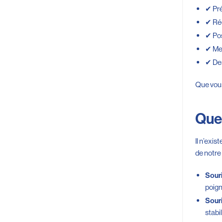
✔ Pré
✔ Réd
✔ Pos
✔ Mei
✔ Des
Que vous
Quel
Il n’exi
de notre 
Souri
poign
Sour
stabi