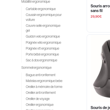
Mobilité ergonomique
Souris arr
Cartable ergonomique
sans fil
Coussin ergonomique pour
29,90
€
voiture
Couvre selle ergonomique
gel
Guidon velo ergonomique
Poignée vélo ergonomique
Poignée vtt ergonomique
Porte bébé ergonomique
Sac à dos ergonomique
Sommeil ergonomique
Bague anti ronflement
Matelas ergonomique bebe
Oreiller à mémoire de forme
Oreiller anti ronflement
Oreiller de voyage
Oreiller ergonomique
Souris de je