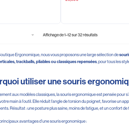
Affichage de 1–12 sur 32 résultats
outique Ergonomique, nous vous proposons une large sélection de
souri
, pour tous les sty
erticales, trackballs, pliables ou classiques repensées
quoi utiliser une souris ergonomiq
ement aux modèles classiques, la souris ergonomique est pensée pour s’a
otre main à l’outil. Elle réduit l’angle de torsion du poignet, favorise un ap
ts. Résultat : une posture plus saine, moins de fatigue, et un confort de t
s principaux avantages d’une souris ergonomique :