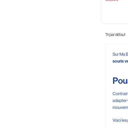
Sur Ma B
souris v
Pour
Contrair
adapter v
mouvemen
Voici le