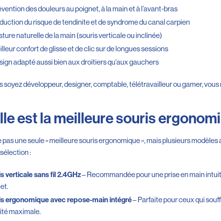
vention des douleurs au poignet, à la main et à l’avant-bras
uction du risque de tendinite et de syndrome du canal carpien
ture naturelle de la main (souris verticale ou inclinée)
lleur confort de glisse et de clic sur de longues sessions
ign adapté aussi bien aux droitiers qu’aux gauchers
 soyez développeur, designer, comptable, télétravailleur ou gamer, vous 
le est la meilleure souris ergonom
ste pas une seule « meilleure souris ergonomique », mais plusieurs modèles
sélection :
– Recommandée pour une prise en main intuiti
s verticale sans fil 2.4GHz
et.
– Parfaite pour ceux qui souf
is ergonomique avec repose-main intégré
lité maximale.