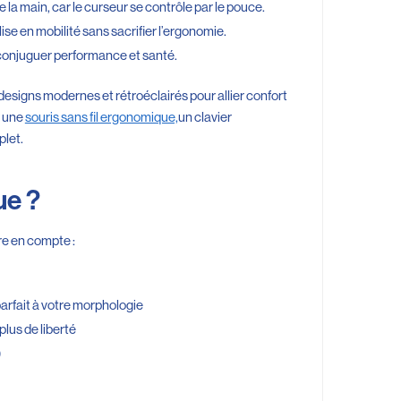
 la main, car le curseur se contrôle par le pouce.
lise en mobilité sans sacrifier l’ergonomie.
 conjuguer performance et santé.
 designs modernes et rétroéclairés pour allier confort
, une
souris sans fil ergonomique,
un clavier
plet.
ue ?
dre en compte :
fait à votre morphologie
plus de liberté
)