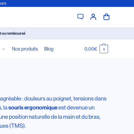
ours
it ou remboursé
é
Nos produits
Blog
0,00
€
0
agréable : douleurs au poignet, tensions dans
, la
est devenue un
souris ergonomique
ne position naturelle de la main et du bras,
iques (TMS).