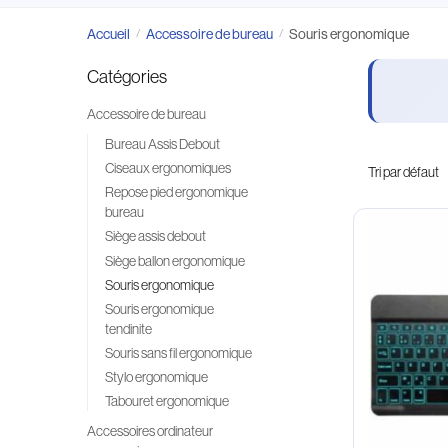
Accueil
Accessoire de bureau
Souris ergonomique
/
/
Catégories
Accessoire de bureau
Bureau Assis Debout
Ciseaux ergonomiques
Repose pied ergonomique
bureau
Siège assis debout
Siège ballon ergonomique
Souris ergonomique
Souris ergonomique
tendinite
Souris sans fil ergonomique
Stylo ergonomique
Tabouret ergonomique
Accessoires ordinateur