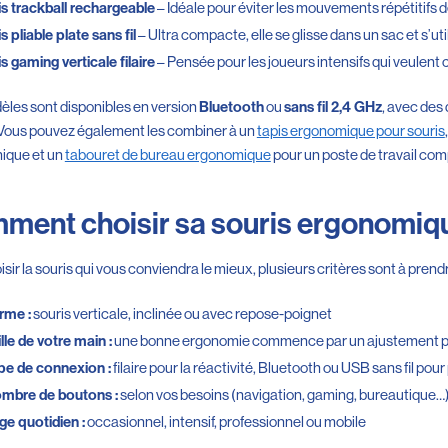
– Idéale pour éviter les mouvements répétitifs de
s trackball rechargeable
– Ultra compacte, elle se glisse dans un sac et s’uti
s pliable plate sans fil
– Pensée pour les joueurs intensifs qui veulent
s gaming verticale filaire
les sont disponibles en version
ou
, avec des
Bluetooth
sans fil 2,4 GHz
. Vous pouvez également les combiner à un
tapis ergonomique pour souris
ique et un
tabouret de bureau ergonomique
pour un poste de travail com
ment choisir sa souris ergonomiq
sir la souris qui vous conviendra le mieux, plusieurs critères sont à pren
souris verticale, inclinée ou avec repose-poignet
rme :
une bonne ergonomie commence par un ajustement par
ille de votre main :
filaire pour la réactivité, Bluetooth ou USB sans fil pour 
pe de connexion :
selon vos besoins (navigation, gaming, bureautique…
ombre de boutons :
occasionnel, intensif, professionnel ou mobile
ge quotidien :