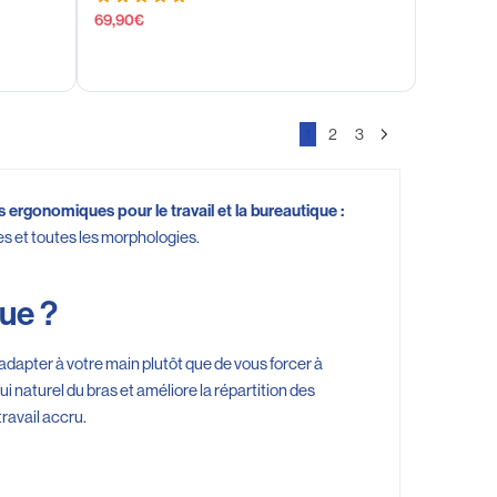
69,90
€
1
2
3
s ergonomiques pour le travail et la bureautique :
les et toutes les morphologies.
ue ?
dapter à votre main plutôt que de vous forcer à
pui naturel du bras et améliore la répartition des
ravail accru.