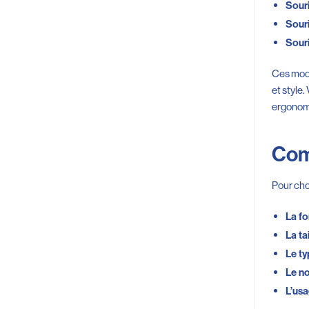
Souri
Souri
Souri
Ces modè
et style
ergonom
Com
Pour choi
La fo
La ta
Le ty
Le n
L’usa