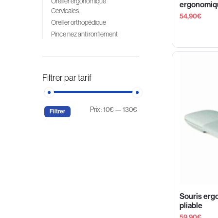
Oreiller ergonomique
ergonomiq
Cervicales
54,90
€
Oreiller orthopédique
Pince nez anti ronflement
Filtrer par tarif
Prix :
10€
—
130€
Filtrer
Souris ergo
pliable
59,90
€