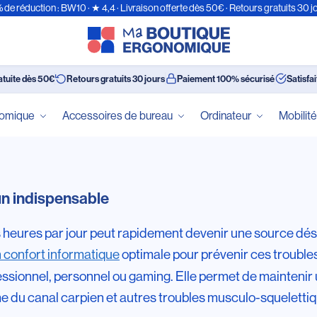
 de réduction : BW10 · ★ 4,4 · Livraison offerte dès 50€ · Retours gratuits 30 j
atuite dès 50€
Retours gratuits 30 jours
Paiement 100% sécurisé
Satisfa
nomique
Accessoires de bureau
Ordinateur
Mobilit
n indispensable
s heures par jour peut rapidement devenir une source dés
n confort informatique
optimale pour prévenir ces troubles
ssionnel, personnel ou gaming. Elle permet de maintenir u
rome du canal carpien et autres troubles musculo-squelett