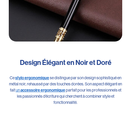
Design Élégant en Noir et Doré
Ce
se distingue par son design sophistiqué en
stylo ergonomique
métal noir, rehaussé par des touches dorées. Son aspect élégant en
fait
un
parfait pour les professionnels et
accessoire ergonomique
les passionnés d’écriture qui cherchent à combiner style et
fonctionnalité.