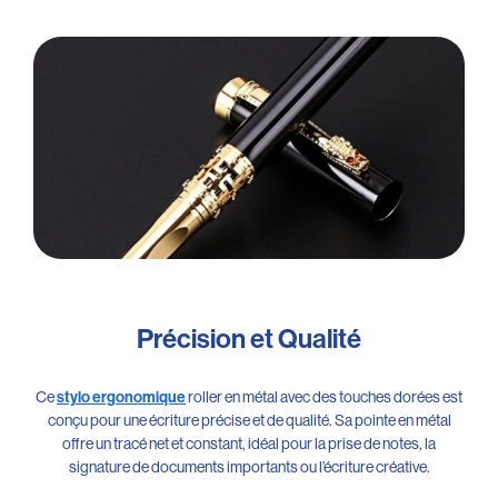
Précision et Qualité
Ce
roller en métal avec des touches dorées est
stylo ergonomique
conçu pour une écriture précise et de qualité. Sa pointe en métal
offre un tracé net et constant, idéal pour la prise de notes, la
signature de documents importants ou l’écriture créative.