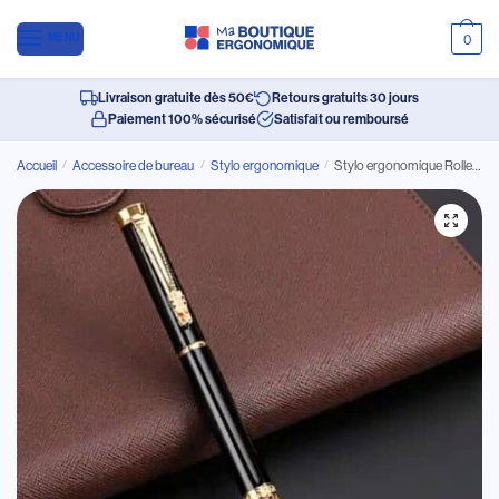
MENU
0
Livraison gratuite dès 50€
Retours gratuits 30 jours
Paiement 100% sécurisé
Satisfait ou remboursé
Accueil
/
Accessoire de bureau
/
Stylo ergonomique
/
Stylo ergonomique Roller Design entièrement en métal