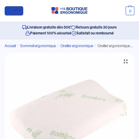
MENU
0
Livraison gratuite dès 50€
Retours gratuits 30 jours
Paiement 100% sécurisé
Satisfait ou remboursé
Accueil
/
Sommeil ergonomique
/
Oreiller ergonomique
/
Oreiller ergonomique en fibre de bambou à mémoire de forme