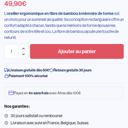
49,90
€
L’
oreiller ergonomique en fibre de bambou à mémoire de forme
est
un choix pour un sommeil de qualité. Sa conception rectangulaire offre un
confort adapté à chacun, tandis que la mémoire de forme épouse les
contours de votre tête et cou. La fibre de bambou ajoute une touche de
naturel.
Ajouter au panier
Livraison gratuite dès 50€
Retours gratuits 30 jours
Paiement 100% sécurisé
Payez en
4x sans frais
avec Alma dès 100€
Nos garanties :
30 jours satisfait ou remboursé
Livraison
avec suivi en France, Belgique, Suisse.