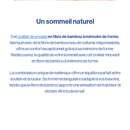
Un sommeil naturel
Cet
oreiller de voyage
en fibre de bambou à mémoire de forme
,
fabriqué avec de la fibre de bambou issu de cultures responsables,
offre un confort exceptionnel grâce à sa mémoire de forme.
Redécouvrez la qualité de votre sommeil avec cet oreiller innovant
en fibre de bambou à mémoire de forme.
La combinaison unique de matériaux offre un équilibre parfait entre
soutien et douceur. Sa forme rectangulaire s’adapte à vos besoins,
tandis que la fibre de bambou apporte une sensation de fraîcheur et
de bien-être toute la nuit.