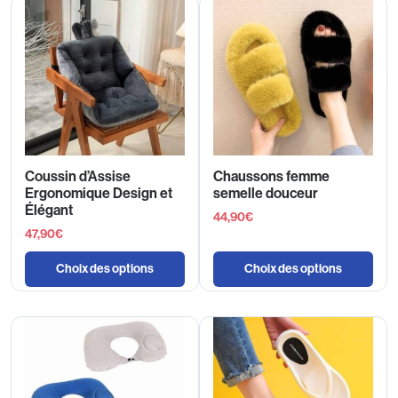
Coussin d’Assise
Chaussons femme
Ergonomique Design et
semelle douceur
Élégant
44,90
€
47,90
€
Choix des options
Choix des options