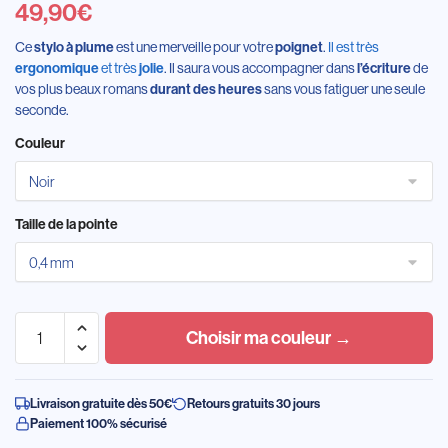
49,90
€
Ce
est une merveille pour votre
.
Il est très
stylo à plume
poignet
et très
. Il saura vous accompagner dans
de
ergonomique
jolie
l’écriture
vos plus beaux romans
sans vous fatiguer une seule
durant des heures
seconde.
Couleur
Taille de la pointe
Choisir ma couleur →
Livraison gratuite dès 50€
Retours gratuits 30 jours
Paiement 100% sécurisé