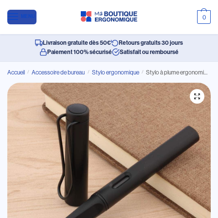
MENU
0
Livraison gratuite dès 50€
Retours gratuits 30 jours
Paiement 100% sécurisé
Satisfait ou remboursé
Accueil
/
Accessoire de bureau
/
Stylo ergonomique
/
Stylo à plume ergonomique de haute qualité