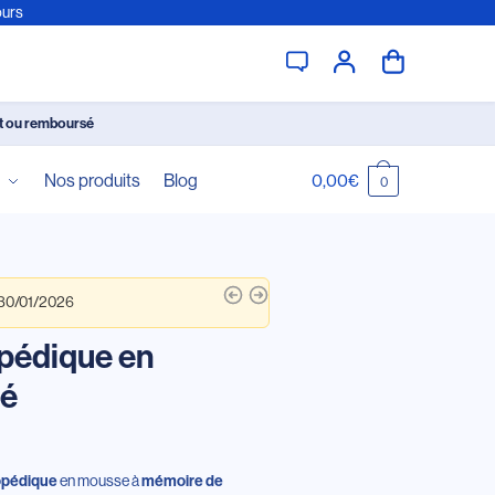
ours
it ou remboursé
é
Nos produits
Blog
0,00
€
0
 30/01/2026
opédique en
ré
en mousse à
hopédique
mémoire de