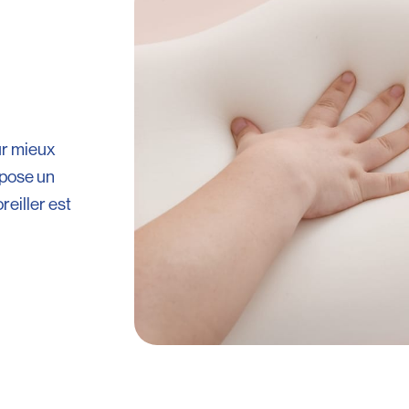
ur mieux
ropose un
reiller est