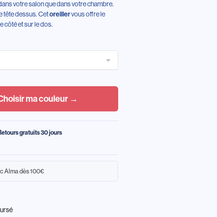
en dans votre salon que dans votre chambre.
e tête dessus. Cet
vous offre le
oreiller
 côté et sur le dos.
Choisir ma couleur →
Retours gratuits 30 jours
c Alma dès 100€
oursé