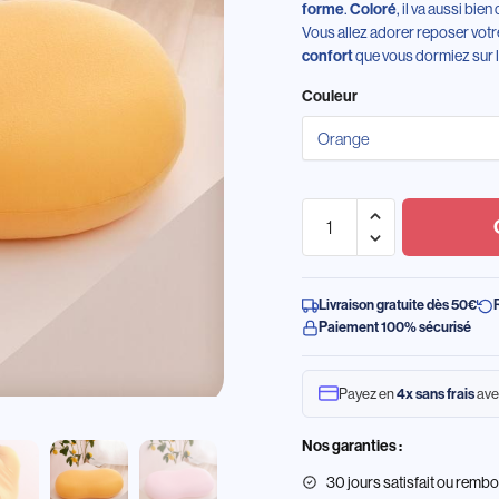
.
, il va aussi bi
forme
Coloré
Vous allez adorer reposer votr
que vous dormiez sur le
confort
Couleur
Livraison gratuite dès 50€
Paiement 100% sécurisé
Payez en
ave
4x sans frais
Nos garanties :
30 jours satisfait ou remb