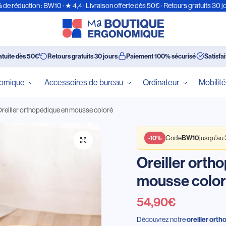
 de réduction : BW10 · ★ 4,4 · Livraison offerte dès 50€ · Retours gratuits 30 j
atuite dès 50€
Retours gratuits 30 jours
Paiement 100% sécurisé
Satisfa
nomique
Accessoires de bureau
Ordinateur
Mobilit
reiller orthopédique en mousse coloré
Code
jusqu'au
BW10
-10%
Oreiller orth
mousse colo
54,90
€
Découvrez notre
oreiller ort