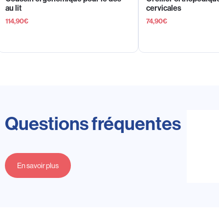
au lit
cervicales
114,90
€
74,90
€
Questions fréquentes
En savoir plus