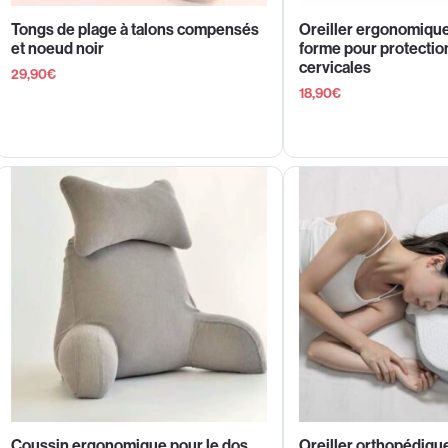
Tongs de plage à talons compensés
Oreiller ergonomiqu
et noeud noir
forme pour protectio
cervicales
29,90
€
18,90
€
Coussin ergonomique pour le dos
Oreiller orthopédiqu