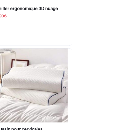
eiller ergonomique 3D nuage
90
€
ssin pour cervicales