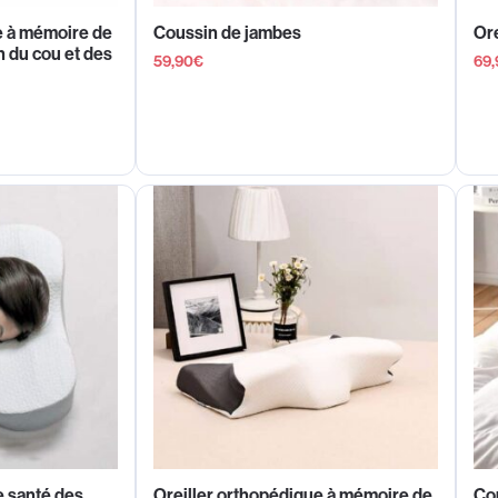
e à mémoire de
Coussin de jambes
Or
n du cou et des
59,90
€
69,
e santé des
Oreiller orthopédique à mémoire de
Cou