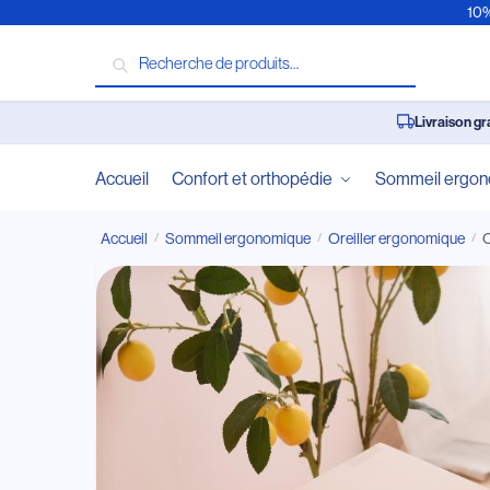
10%
Recherche
Livraison gr
Accueil
Confort et orthopédie
Sommeil ergo
Accueil
Sommeil ergonomique
Oreiller ergonomique
O
/
/
/