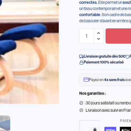
. Elle permet un
correctes
sout
un tissu contemporain et une m
. Son cadre de ba
confortable
de basculer d’avant en arrière 
Livraison gratuite dès 50€
Paiement 100% sécurisé
Payez en
ave
4x sans frais
Nos garanties :
30 jours satisfait ou remb
Livraison
avec suivi en Fra