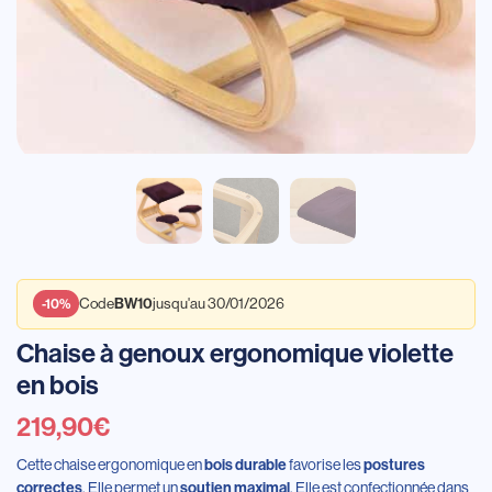
Code
jusqu'au 30/01/2026
BW10
-10%
Chaise à genoux ergonomique violette
en bois
219,90
€
Cette chaise ergonomique en
favorise les
bois durable
postures
. Elle permet un
. Elle est confectionnée dans
correctes
soutien maximal