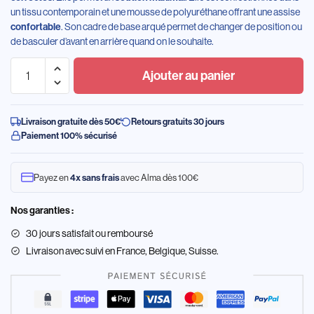
un tissu contemporain et une mousse de polyuréthane offrant une assise
. Son cadre de base arqué permet de changer de position ou
confortable
de basculer d’avant en arrière quand on le souhaite.
Ajouter au panier
Livraison gratuite dès 50€
Retours gratuits 30 jours
Paiement 100% sécurisé
Payez en
avec Alma dès 100€
4x sans frais
Nos garanties :
30 jours satisfait ou remboursé
Livraison
avec suivi en France, Belgique, Suisse.