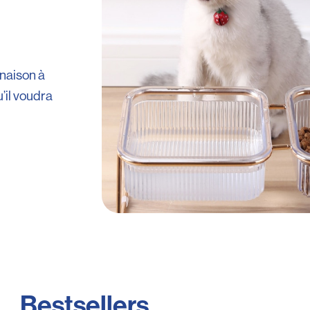
inaison à
’il voudra
Bestsellers