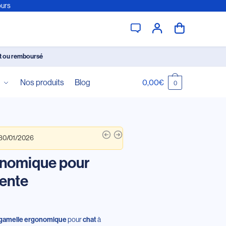
ours
it ou remboursé
é
Nos produits
Blog
0,00
€
0
 30/01/2026
onomique pour
rente
pour
à
gamelle
ergonomique
chat