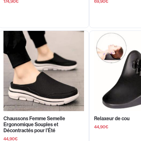
174,90
€
69,90
€
Chaussons Femme Semelle
Relaxeur de cou
Ergonomique Souples et
44,90
€
Décontractés pour l’Été
44,90
€