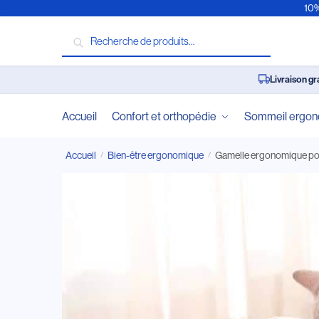
10%
Recherche
Livraison gr
Accueil
Confort et orthopédie
Sommeil ergo
Accueil
Bien-être ergonomique
Gamelle ergonomique pou
/
/