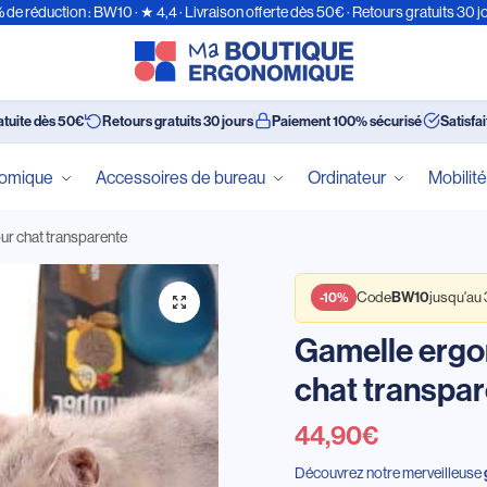
 de réduction : BW10 · ★ 4,4 · Livraison offerte dès 50€ · Retours gratuits 30 j
atuite dès 50€
Retours gratuits 30 jours
Paiement 100% sécurisé
Satisfa
nomique
Accessoires de bureau
Ordinateur
Mobilit
r chat transparente
Code
jusqu'au
BW10
-10%
Gamelle erg
chat transpa
44,90
€
Découvrez notre merveilleuse