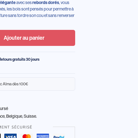
avec ses
, vous
élégante
rebords dorés
inés, les bols sont pensés pour permettre à
iture sans tordre son cou et sans renverser
Ajouter au panier
Retours gratuits 30 jours
c Alma dès 100€
oursé
nce, Belgique, Suisse.