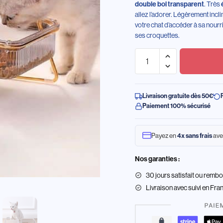
. Très
double bol transparent
allez l’adorer. Légèrement incl
votre chat d’accéder à sa nourr
ses croquettes.
Livraison gratuite dès 50€
Paiement 100% sécurisé
Payez en
ave
4x sans frais
Nos garanties :
30 jours satisfait ou remb
Livraison
avec suivi en Fra