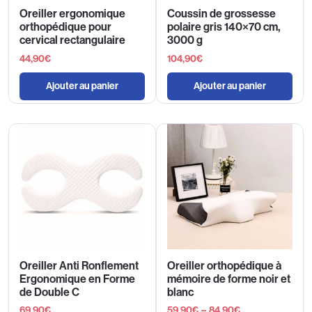
Oreiller ergonomique
Coussin de grossesse
orthopédique pour
polaire gris 140×70 cm,
cervical rectangulaire
3000 g
44,90
€
104,90
€
Ajouter au panier
Ajouter au panier
Oreiller Anti Ronflement
Oreiller orthopédique à
Ergonomique en Forme
mémoire de forme noir et
de Double C
blanc
69,90
€
59,90
€
–
84,90
€