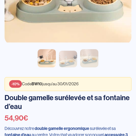
Code
jusqu'au 30/01/2026
BW10
-10%
Double gamelle surélevée et sa fontaine
d’eau
54,90
€
Découvrez notre
surélevée et sa
double gamelle ergonomique
au centre. Votre chat va adorer son nouvel
fontaine d’eau
accessoire 3