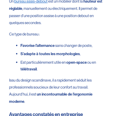
Un
bureau assis-debout
est un mobilier dont la
hauteur est
, manuellement ou électriquement. Il permet de
réglable
passer d’une position assise à une position debout en
quelques secondes.
Ce type de bureau :
sans changer de poste,
Favorise l’alternance
,
S’adapte à toutes les morphologies
Est particulièrement utile en
ou en
open-space
.
télétravail
Issu du design scandinave, il a rapidement séduit les
professionnels soucieux de leur confort au travail.
Aujourd’hui, il est
un incontournable de l’ergonomie
.
moderne
Avantages constatés en entreprise