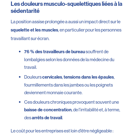
Les douleurs musculo-squelettiques liées à la
sédentarité
La position assise prolongée a aussi un impact direct sur le
, en particulier pour les personnes
squelette et les muscles
travaillant sur écran.
souffrent de
76 % des travailleurs de bureau
lombalgies selon les données de la médecine du
travail.
Douleurs
,
,
cervicales
tensions dans les épaules
fourmillements dans les jambes ou les poignets
deviennent monnaie courante.
Ces douleurs chroniques provoquent souvent une
, de l’irritabilité et, à terme,
baisse de concentration
des
.
arrêts de travail
Le coût pour les entreprises est loin d’être négligeable :