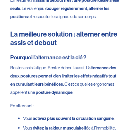
En résumé,
ni assis ni debout n’est une posture idéale à elle
. Le vrai enjeu :
,
seule
bouger régulièrement
alterner les
et respecter les signaux de son corps.
positions
La meilleure solution : alterner entre
assis et debout
Pourquoi l’alternance est la clé ?
Rester assis fatigue. Rester debout aussi.
L’alternance des
deux postures permet d’en limiter les effets négatifs tout
C’est ce que les ergonomes
en cumulant leurs bénéfices.
appellent une
.
posture dynamique
En alternant :
Vous
,
activez plus souvent la circulation sanguine
Vous
liée à l’immobilité,
évitez la raideur musculaire