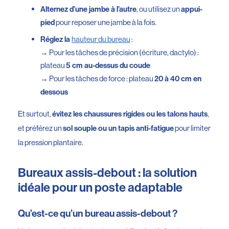
, ou utilisez un
Alternez d’une jambe à l’autre
appui-
pour reposer une jambe à la fois.
pied
hauteur du bureau
:
Réglez la
→ Pour les tâches de précision (écriture, dactylo) :
plateau
5 cm au-dessus du coude
→ Pour les tâches de force : plateau
20 à 40 cm en
dessous
Et surtout,
,
évitez les chaussures rigides ou les talons hauts
et préférez un
pour limiter
sol souple ou un tapis anti-fatigue
la pression plantaire.
Bureaux assis-debout : la solution
idéale pour un poste adaptable
Qu’est-ce qu’un bureau assis-debout ?