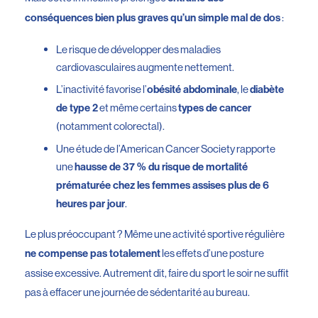
:
conséquences bien plus graves qu’un simple mal de dos
Le risque de développer des maladies
cardiovasculaires augmente nettement.
L’inactivité favorise l’
, le
obésité abdominale
diabète
et même certains
de type 2
types de cancer
(notamment colorectal).
Une étude de l’American Cancer Society rapporte
une
hausse de 37 % du risque de mortalité
prématurée chez les femmes assises plus de 6
.
heures par jour
Le plus préoccupant ? Même une activité sportive régulière
les effets d’une posture
ne compense pas totalement
assise excessive. Autrement dit, faire du sport le soir ne suffit
pas à effacer une journée de sédentarité au bureau.