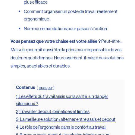
plus efficace
Comment organiser un poste de travail réellement
ergonomique
Nos recommandations pour passer à l’action
Peut-être…
Vous pensez que votre chaise est votre alliée ?
Mais elle pourrait aussi être la principale responsable de vos
douleurs quotidiennes. Heureusement, il existe des solutions
simples, adaptables et durables.
Contenus
masquer
1
Les effets du travail assis sur la santé : un danger
silencieux ?
2
Travailler debout : bénéfices et limites
3
La meilleure solution : alterner entre assis et debout
4
Le rôle de l’ergonomie dans le confort au travail
5
Bureaux assis-debout : la solution idéale pour un