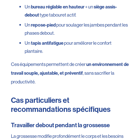
Un
+ un
bureau réglable en hauteur
siège assis-
type tabouret actif.
debout
Un
pour soulager les jambes pendant les
repose-pied
phases debout.
Un
pour améliorer le confort
tapis antifatigue
plantaire.
Ces équipements permettent de créer
un environnement de
, sans sacrifier la
travail souple, ajustable, et préventif
productivité.
Cas particuliers et
recommandations spécifiques
Travailler debout pendant la grossesse
La grossesse modifie profondément le corps et les besoins