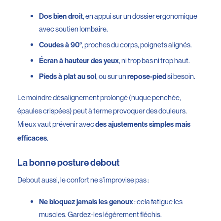
, en appui sur un dossier ergonomique
Dos bien droit
avec soutien lombaire.
, proches du corps, poignets alignés.
Coudes à 90°
, ni trop bas ni trop haut.
Écran à hauteur des yeux
, ou sur un
si besoin.
Pieds à plat au sol
repose-pied
Le moindre désalignement prolongé (nuque penchée,
épaules crispées) peut à terme provoquer des douleurs.
Mieux vaut prévenir avec
des ajustements simples mais
.
efficaces
La bonne posture debout
Debout aussi, le confort ne s’improvise pas :
: cela fatigue les
Ne bloquez jamais les genoux
muscles. Gardez-les légèrement fléchis.