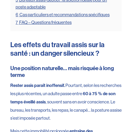
poste adaptable
6
Cas particuliers et recommandations spécifiques
7
FAQ – Questions fréquentes
Les effets du travail assis sur la
santé : un danger silencieux ?
Une position naturelle… mais risquée à long
terme
Pourtant, selon les recherches
Rester assis paraît inoffensif.
les plus récentes, un adulte passe entre
60 à 75 % de son
, souvent sans en avoir conscience. Le
temps éveillé assis
bureau, les transports, les repas, le canapé… la posture assise
s’est imposée partout.
Mais cette immobilité prolongée
entraîne des