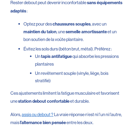
Rester debout peut devenir inconfortable
sans équipements
:
adaptés
Optez pour des
, avec un
chaussures souples
, une
et un
maintien du talon
semelle amortissante
bon soutien de la voûte plantaire.
Évitez les sols durs (béton brut, métal). Préférez :
Un
qui absorbe les pressions
tapis antifatigue
plantaires
Un revêtement souple (vinyle, liège, bois
stratifié)
Ces ajustements limitent la fatigue musculaire et favorisent
une
et durable.
station debout confortable
Alors,
assis ou debout ?
La vraie réponse n’est ni l’un ni l’autre,
mais
entre les deux.
l’alternance bien pensée