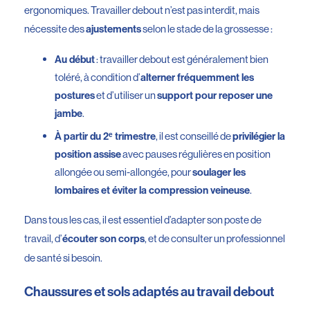
ergonomiques. Travailler debout n’est pas interdit, mais
nécessite des
selon le stade de la grossesse :
ajustements
: travailler debout est généralement bien
Au début
toléré, à condition d’
alterner fréquemment les
et d’utiliser un
postures
support pour reposer une
.
jambe
, il est conseillé de
À partir du 2ᵉ trimestre
privilégier la
avec pauses régulières en position
position assise
allongée ou semi-allongée, pour
soulager les
.
lombaires et éviter la compression veineuse
Dans tous les cas, il est essentiel d’adapter son poste de
travail, d’
, et de consulter un professionnel
écouter son corps
de santé si besoin.
Chaussures et sols adaptés au travail debout