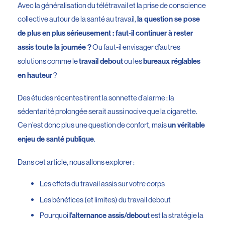
Avec la généralisation du télétravail et la prise de conscience
collective autour de la santé au travail,
la question se pose
de plus en plus sérieusement : faut-il continuer à rester
Ou faut-il envisager d’autres
assis toute la journée ?
solutions comme le
ou les
travail debout
bureaux réglables
?
en hauteur
Des études récentes tirent la sonnette d’alarme : la
sédentarité prolongée serait aussi nocive que la cigarette.
Ce n’est donc plus une question de confort, mais
un véritable
.
enjeu de santé publique
Dans cet article, nous allons explorer :
Les effets du travail assis sur votre corps
Les bénéfices (et limites) du travail debout
Pourquoi
est la stratégie la
l’alternance assis/debout