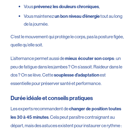
Vous
,
prévenez les douleurs chroniques
Vous maintenez
tout au long
un bon niveau d’énergie
de la journée.
C’est le mouvement qui protège le corps, pas la posture figée,
quelle qu’elle soit.
L’alternance permet aussi de
: un
mieux écouter son corps
peu de fatigue dans les jambes ? On s’assoit. Raideur dans le
dos ? On se lève. Cette
est
souplesse d’adaptation
essentielle pour préserver santé et performance.
Durée idéale et conseils pratiques
Les experts recommandent de
changer de position toutes
. Cela peut paraître contraignant au
les 30 à 45 minutes
départ, mais des astuces existent pour instaurer ce rythme :