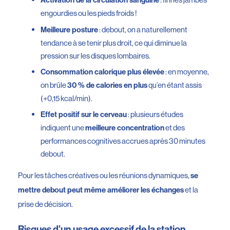
Activation de la circulation sanguine
engourdies ou les pieds froids !
: debout, on a naturellement
Meilleure posture
tendance à se tenir plus droit, ce qui diminue la
pression sur les disques lombaires.
: en moyenne,
Consommation calorique plus élevée
on brûle
qu’en étant assis
30 % de calories en plus
(+0,15 kcal/min).
: plusieurs études
Effet positif sur le cerveau
indiquent une
et des
meilleure concentration
performances cognitives accrues après 30 minutes
debout.
Pour les tâches créatives ou les réunions dynamiques,
se
et la
mettre debout peut même améliorer les échanges
prise de décision.
Risques d’un usage excessif de la station