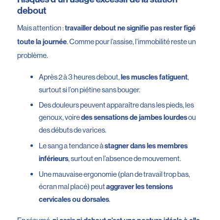
debout
Mais attention :
travailler debout ne signifie pas rester figé
. Comme pour l’assise, l’immobilité reste un
toute la journée
problème.
Après 2 à 3 heures debout,
,
les muscles fatiguent
surtout si l’on piétine sans bouger.
Des douleurs peuvent apparaître dans les pieds, les
genoux, voire
ou
des sensations de jambes lourdes
des débuts de varices.
Le sang a tendance à
stagner dans les membres
, surtout en l’absence de mouvement.
inférieurs
Une mauvaise ergonomie (plan de travail trop bas,
écran mal placé) peut
aggraver les tensions
.
cervicales ou dorsales