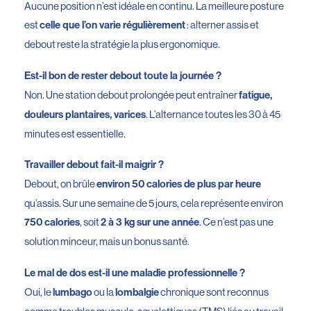
Aucune position n’est idéale en continu. La meilleure posture
est
: alterner assis et
celle que l’on varie régulièrement
debout reste la stratégie la plus ergonomique.
Est-il bon de rester debout toute la journée ?
Non. Une station debout prolongée peut entraîner
fatigue,
. L’alternance toutes les 30 à 45
douleurs plantaires, varices
minutes est essentielle.
Travailler debout fait-il maigrir ?
Debout, on brûle
environ 50 calories de plus par heure
qu’assis. Sur une semaine de 5 jours, cela représente environ
, soit
. Ce n’est pas une
750 calories
2 à 3 kg sur une année
solution minceur, mais un bonus santé.
Le mal de dos est-il une maladie professionnelle ?
Oui, le
ou la
chronique sont reconnus
lumbago
lombalgie