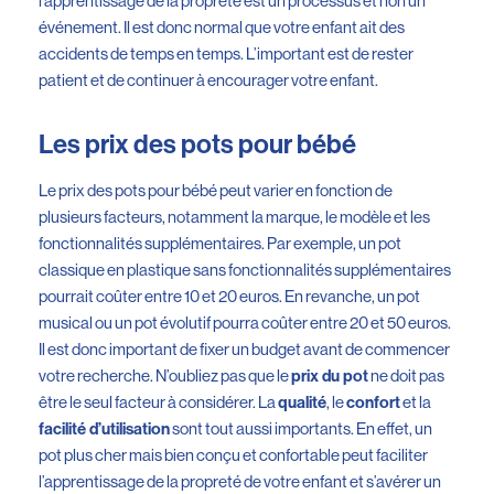
l’apprentissage de la propreté est un processus et non un
événement. Il est donc normal que votre enfant ait des
accidents de temps en temps. L’important est de rester
patient et de continuer à encourager votre enfant.
Les prix des pots pour bébé
Le prix des pots pour bébé peut varier en fonction de
plusieurs facteurs, notamment la marque, le modèle et les
fonctionnalités supplémentaires. Par exemple, un pot
classique en plastique sans fonctionnalités supplémentaires
pourrait coûter entre 10 et 20 euros. En revanche, un pot
musical ou un pot évolutif pourra coûter entre 20 et 50 euros.
Il est donc important de fixer un budget avant de commencer
votre recherche. N’oubliez pas que le
ne doit pas
prix du pot
être le seul facteur à considérer. La
, le
et la
qualité
confort
sont tout aussi importants. En effet, un
facilité d’utilisation
pot plus cher mais bien conçu et confortable peut faciliter
l’apprentissage de la propreté de votre enfant et s’avérer un