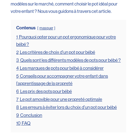
modèles sur le marché, comment choisir le pot idéal pour
votre enfant ? Nous vous guidons à travers cet article.
Contenus
masquer
1
Pourquoi opter pour un pot ergonomique pour votre
bébé ?
2
Les critères de choix d’un pot pour bébé
3
Quels sont les différents modèles de pots pour bébé ?
4
Les marques de pots pour bébé à considérer
5
Conseils pour accompagner votre enfant dans
l’apprentissage de la propreté
6
Les prix des pots pour bébé
7
Le pot amovible pour une propreté optimale
8
Les erreurs à éviter lors du choix d’un pot pour bébé
9
Conclusion
10
FAQ