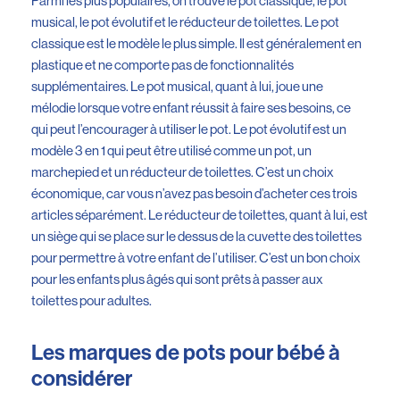
Parmi les plus populaires, on trouve le pot classique, le pot
musical, le pot évolutif et le réducteur de toilettes. Le pot
classique est le modèle le plus simple. Il est généralement en
plastique et ne comporte pas de fonctionnalités
supplémentaires. Le pot musical, quant à lui, joue une
mélodie lorsque votre enfant réussit à faire ses besoins, ce
qui peut l’encourager à utiliser le pot. Le pot évolutif est un
modèle 3 en 1 qui peut être utilisé comme un pot, un
marchepied et un réducteur de toilettes. C’est un choix
économique, car vous n’avez pas besoin d’acheter ces trois
articles séparément. Le réducteur de toilettes, quant à lui, est
un siège qui se place sur le dessus de la cuvette des toilettes
pour permettre à votre enfant de l’utiliser. C’est un bon choix
pour les enfants plus âgés qui sont prêts à passer aux
toilettes pour adultes.
Les marques de pots pour bébé à
considérer