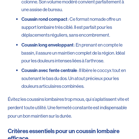
colonne. Son volume modéré convient parfaitement à
une assise de bureau.
: Ce format nomade offre un
Coussin rond compact
support lombaire très ciblé. Il est parfait pour les
déplacements réguliers, sans encombrement.
: En prenant en compte le
Coussin long enveloppant
bassin, il assure un maintien complet de la région. Idéal
pour les douleurs intenses liées à l’arthrose.
: Il libère le coccyx tout en
Coussin avec fente centrale
soutenant le bas du dos. Un atout précieux pour les
douleurs articulaires combinées.
Évitez les coussins lombaires trop mous, qui s’aplatissent vite et
perdent toute utilité. Une fermeté constante est indispensable
pour un bon maintien sur la durée.
Critères essentiels pour un coussin lombaire
efficace