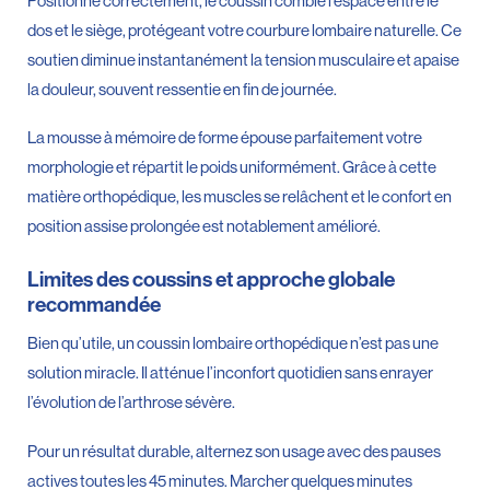
Positionné correctement, le coussin comble l’espace entre le
dos et le siège, protégeant votre courbure lombaire naturelle. Ce
soutien diminue instantanément la tension musculaire et apaise
la douleur, souvent ressentie en fin de journée.
La mousse à mémoire de forme épouse parfaitement votre
morphologie et répartit le poids uniformément. Grâce à cette
matière orthopédique, les muscles se relâchent et le confort en
position assise prolongée est notablement amélioré.
Limites des coussins et approche globale
recommandée
Bien qu’utile, un coussin lombaire orthopédique n’est pas une
solution miracle. Il atténue l’inconfort quotidien sans enrayer
l’évolution de l’arthrose sévère.
Pour un résultat durable, alternez son usage avec des pauses
actives toutes les 45 minutes. Marcher quelques minutes