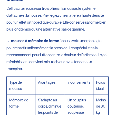
L’efficacité repose sur trois piliers : la mousse, le système
d’attache et la housse. Privilégiez une matière à haute densité
pour un effet orthopédique durable. Elle conserve sa forme bien
plus longtemps qu’une alternative bas de gamme.
La
épouse votre morphologie
mousse à mémoire de forme
pour répartir uniformément la pression. Les spécialistes la
recommandent pour lutter contre la douleur de l’arthrose. Le gel
rafraîchissant convient mieux si vous avez tendance à
transpirer.
Type de
Avantages
Inconvénients
Poids
mousse
idéal
Mémoire de
S’adapte au
Un peu plus
Moins
forme
corps, diminue
coûteuse,
de 80
les points de
souplesse
kg