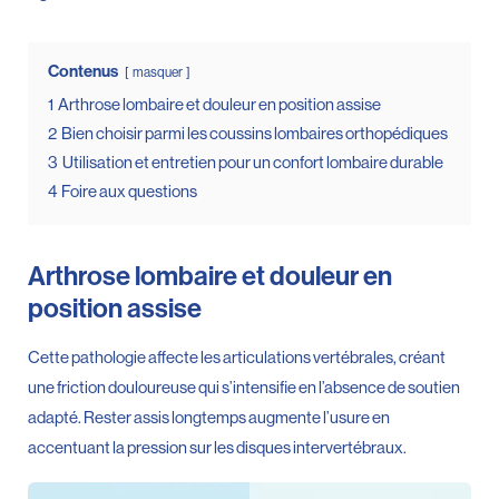
Contenus
masquer
1
Arthrose lombaire et douleur en position assise
2
Bien choisir parmi les coussins lombaires orthopédiques
3
Utilisation et entretien pour un confort lombaire durable
4
Foire aux questions
Arthrose lombaire et douleur en
position assise
Cette pathologie affecte les articulations vertébrales, créant
une friction douloureuse qui s’intensifie en l’absence de soutien
adapté. Rester assis longtemps augmente l’usure en
accentuant la pression sur les disques intervertébraux.