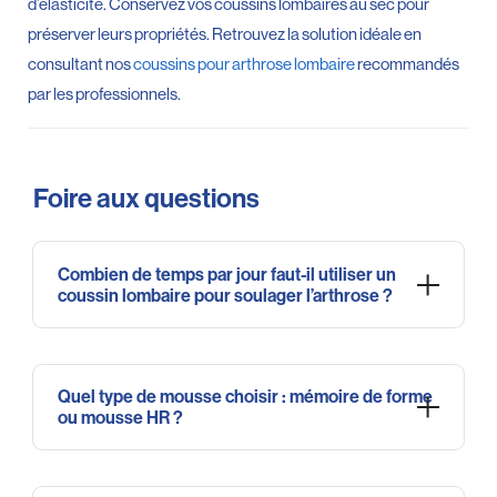
d’élasticité. Conservez vos coussins lombaires au sec pour
préserver leurs propriétés. Retrouvez la solution idéale en
consultant nos
coussins pour arthrose lombaire
recommandés
par les professionnels.
Foire aux questions
Combien de temps par jour faut-il utiliser un
coussin lombaire pour soulager l’arthrose ?
Commencez généralement par 30 minutes, puis augmentez
progressivement jusqu’à 4 ou 6 heures par jour. Pour un
Quel type de mousse choisir : mémoire de forme
et une efficacité durables, privilégiez des pauses
confort
ou mousse HR ?
régulières et des mouvements. Son utilisation au bureau, en
voiture ou sur le canapé aide à mieux gérer votre
arthrose
quotidienne.
La
est idéale si vous pesez moins de 80 kg,
mémoire de forme