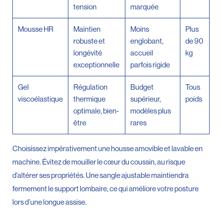
tension
marquée
Mousse HR
Maintien
Moins
Plus
robuste et
englobant,
de 90
longévité
accueil
kg
exceptionnelle
parfois rigide
Gel
Régulation
Budget
Tous
viscoélastique
thermique
supérieur,
poids
optimale, bien-
modèles plus
être
rares
Choisissez impérativement une housse amovible et lavable en
machine. Évitez de mouiller le cœur du coussin, au risque
d’altérer ses propriétés. Une sangle ajustable maintiendra
fermement le support lombaire, ce qui améliore votre posture
lors d’une longue assise.