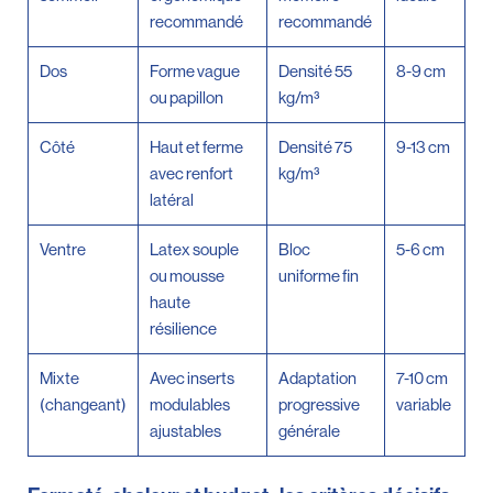
recommandé
recommandé
Dos
Forme vague
Densité 55
8-9 cm
ou papillon
kg/m³
Côté
Haut et ferme
Densité 75
9-13 cm
avec renfort
kg/m³
latéral
Ventre
Latex souple
Bloc
5-6 cm
ou mousse
uniforme fin
haute
résilience
Mixte
Avec inserts
Adaptation
7-10 cm
(changeant)
modulables
progressive
variable
ajustables
générale