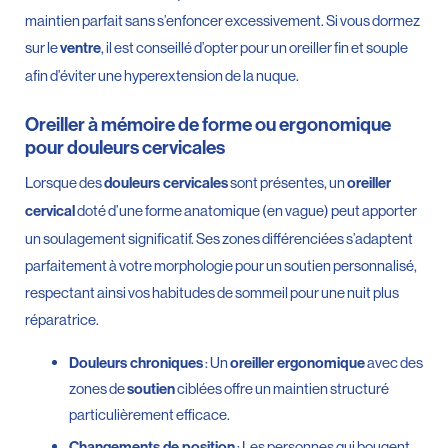
maintien parfait sans s’enfoncer excessivement. Si vous dormez
sur le
, il est conseillé d’opter pour un oreiller fin et souple
ventre
afin d’éviter une hyperextension de la nuque.
Oreiller à mémoire de forme ou ergonomique
pour douleurs cervicales
Lorsque des
sont présentes, un
douleurs cervicales
oreiller
doté d’une forme anatomique (en vague) peut apporter
cervical
un soulagement significatif. Ses zones différenciées s’adaptent
parfaitement à votre morphologie pour un soutien personnalisé,
respectant ainsi vos habitudes de sommeil pour une nuit plus
réparatrice.
: Un
avec des
Douleurs chroniques
oreiller ergonomique
zones de
ciblées offre un maintien structuré
soutien
particulièrement efficace.
: Les personnes qui bougent
Changements de position