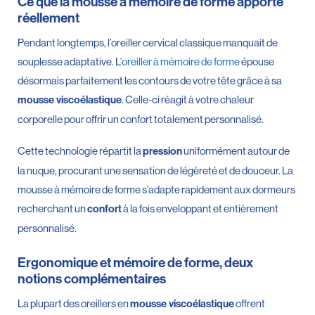
Ce que la mousse à mémoire de forme apporte
réellement
Pendant longtemps, l’oreiller cervical classique manquait de
souplesse adaptative. L’
oreiller à mémoire de forme
épouse
désormais parfaitement les contours de votre tête grâce à sa
. Celle-ci réagit à votre chaleur
mousse viscoélastique
corporelle pour offrir un confort totalement personnalisé.
Cette technologie répartit la
uniformément autour de
pression
la nuque, procurant une sensation de légèreté et de douceur. La
mousse à mémoire de forme s’adapte rapidement aux dormeurs
recherchant un
à la fois enveloppant et entièrement
confort
personnalisé.
Ergonomique et mémoire de forme, deux
notions complémentaires
La plupart des oreillers en
offrent
mousse viscoélastique