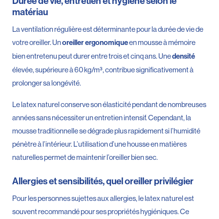
Durée de vie, entretien et hygiène selon le
matériau
La ventilation régulière est déterminante pour la durée de vie de
votre oreiller. Un
en mousse à mémoire
oreiller ergonomique
bien entretenu peut durer entre trois et cinq ans. Une
densité
élevée, supérieure à 60 kg/m³, contribue significativement à
prolonger sa longévité.
Le latex naturel conserve son élasticité pendant de nombreuses
années sans nécessiter un entretien intensif. Cependant, la
mousse traditionnelle se dégrade plus rapidement si l’humidité
pénètre à l’intérieur. L’utilisation d’une housse en matières
naturelles permet de maintenir l’oreiller bien sec.
Allergies et sensibilités, quel oreiller privilégier
Pour les personnes sujettes aux allergies, le latex naturel est
souvent recommandé pour ses propriétés hygiéniques. Ce