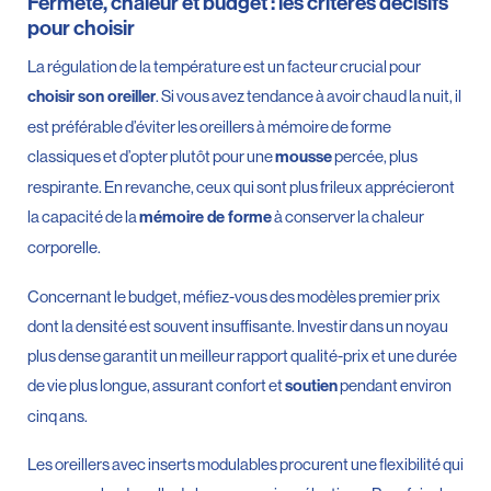
Fermeté, chaleur et budget : les critères décisifs
pour choisir
La régulation de la température est un facteur crucial pour
. Si vous avez tendance à avoir chaud la nuit, il
choisir son oreiller
est préférable d’éviter les oreillers à mémoire de forme
classiques et d’opter plutôt pour une
percée, plus
mousse
respirante. En revanche, ceux qui sont plus frileux apprécieront
la capacité de la
à conserver la chaleur
mémoire de forme
corporelle.
Concernant le budget, méfiez-vous des modèles premier prix
dont la densité est souvent insuffisante. Investir dans un noyau
plus dense garantit un meilleur rapport qualité-prix et une durée
de vie plus longue, assurant confort et
pendant environ
soutien
cinq ans.
Les oreillers avec inserts modulables procurent une flexibilité qui