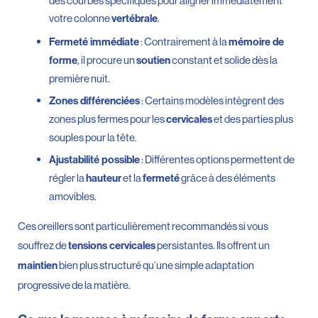
des courbes spécifiques pour aligner immédiatement
votre colonne
.
vertébrale
: Contrairement à la
Fermeté immédiate
mémoire de
, il procure un
constant et solide dès la
forme
soutien
première nuit.
: Certains modèles intègrent des
Zones différenciées
zones plus fermes pour les
et des parties plus
cervicales
souples pour la tête.
: Différentes options permettent de
Ajustabilité possible
régler la
et la
grâce à des éléments
hauteur
fermeté
amovibles.
Ces oreillers sont particulièrement recommandés si vous
souffrez de
persistantes. Ils offrent un
tensions cervicales
bien plus structuré qu’une simple adaptation
maintien
progressive de la matière.