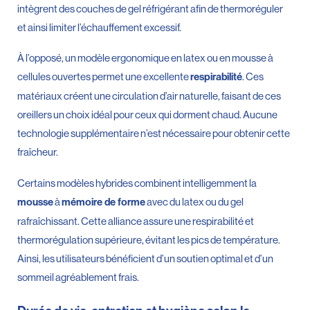
intègrent des couches de gel réfrigérant afin de thermoréguler
et ainsi limiter l’échauffement excessif.
À l’opposé, un modèle ergonomique en latex ou en mousse à
cellules ouvertes permet une excellente
. Ces
respirabilité
matériaux créent une circulation d’air naturelle, faisant de ces
oreillers un choix idéal pour ceux qui dorment chaud. Aucune
technologie supplémentaire n’est nécessaire pour obtenir cette
fraîcheur.
Certains modèles hybrides combinent intelligemment la
à
avec du latex ou du gel
mousse
mémoire de forme
rafraîchissant. Cette alliance assure une respirabilité et
thermorégulation supérieure, évitant les pics de température.
Ainsi, les utilisateurs bénéficient d’un soutien optimal et d’un
sommeil agréablement frais.