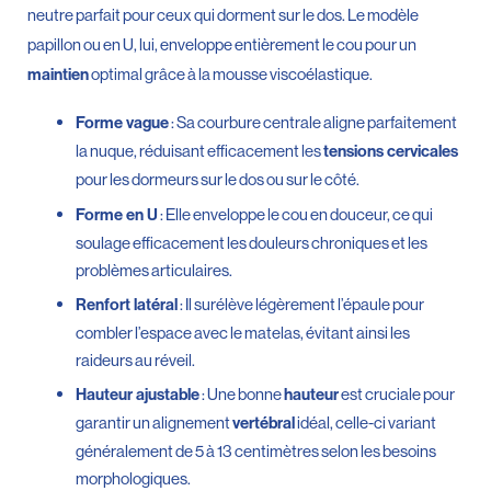
neutre parfait pour ceux qui dorment sur le dos. Le modèle
papillon ou en U, lui, enveloppe entièrement le cou pour un
optimal grâce à la mousse viscoélastique.
maintien
: Sa courbure centrale aligne parfaitement
Forme vague
la nuque, réduisant efficacement les
tensions cervicales
pour les dormeurs sur le dos ou sur le côté.
: Elle enveloppe le cou en douceur, ce qui
Forme en U
soulage efficacement les douleurs chroniques et les
problèmes articulaires.
: Il surélève légèrement l’épaule pour
Renfort latéral
combler l’espace avec le matelas, évitant ainsi les
raideurs au réveil.
: Une bonne
est cruciale pour
Hauteur ajustable
hauteur
garantir un alignement
idéal, celle-ci variant
vertébral
généralement de 5 à 13 centimètres selon les besoins
morphologiques.