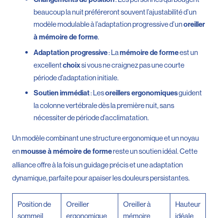
beaucoup la nuit préféreront souvent l’ajustabilité d’un
modèle modulable à l’adaptation progressive d’un
oreiller
.
à mémoire de forme
: La
est un
Adaptation progressive
mémoire de forme
excellent
si vous ne craignez pas une courte
choix
période d’adaptation initiale.
: Les
guident
Soutien immédiat
oreillers ergonomiques
la colonne vertébrale dès la première nuit, sans
nécessiter de période d’acclimatation.
Un modèle combinant une structure ergonomique et un noyau
en
reste un soutien idéal. Cette
mousse à mémoire de forme
alliance offre à la fois un guidage précis et une adaptation
dynamique, parfaite pour apaiser les douleurs persistantes.
Position de
Oreiller
Oreiller à
Hauteur
sommeil
ergonomique
mémoire
idéale