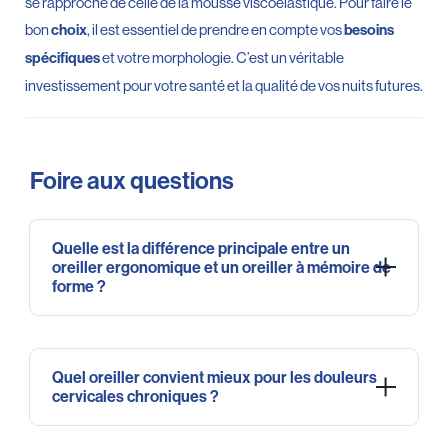
se rapproche de celle de la mousse viscoélastique. Pour faire le
bon
, il est essentiel de prendre en compte vos
choix
besoins
et votre morphologie. C’est un véritable
spécifiques
investissement pour votre santé et la qualité de vos nuits futures.
Foire aux questions
Quelle est la différence principale entre un
oreiller ergonomique et un oreiller à mémoire de
forme ?
La principale différence réside dans la technologie employée
pour garantir votre
nocturne. Un oreiller ergonomique
confort
Quel oreiller convient mieux pour les douleurs
est conçu pour maintenir votre
colonne vertébrale
cervicales chroniques ?
parfaitement alignée grâce à sa forme étudiée,
indépendamment du matériau qui le compose.