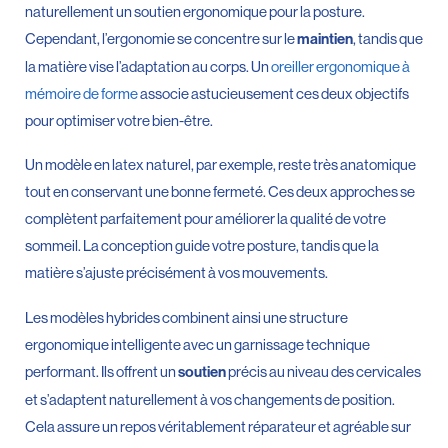
naturellement un soutien ergonomique pour la posture.
Cependant, l’ergonomie se concentre sur le
, tandis que
maintien
la matière vise l’adaptation au corps. Un
oreiller ergonomique à
mémoire de forme
associe astucieusement ces deux objectifs
pour optimiser votre bien-être.
Un modèle en latex naturel, par exemple, reste très anatomique
tout en conservant une bonne fermeté. Ces deux approches se
complètent parfaitement pour améliorer la qualité de votre
sommeil. La conception guide votre posture, tandis que la
matière s’ajuste précisément à vos mouvements.
Les modèles hybrides combinent ainsi une structure
ergonomique intelligente avec un garnissage technique
performant. Ils offrent un
précis au niveau des cervicales
soutien
et s’adaptent naturellement à vos changements de position.
Cela assure un repos véritablement réparateur et agréable sur