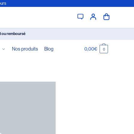
ours
it ou remboursé
é
Nos produits
Blog
0,00
€
0