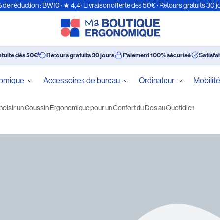
 de réduction : BW10 · ★ 4,4 · Livraison offerte dès 50€ · Retours gratuits 30 j
atuite dès 50€
Retours gratuits 30 jours
Paiement 100% sécurisé
Satisfa
nomique
Accessoires de bureau
Ordinateur
Mobilit
Choisir un Coussin Ergonomique pour un Confort du Dos au Quotidien