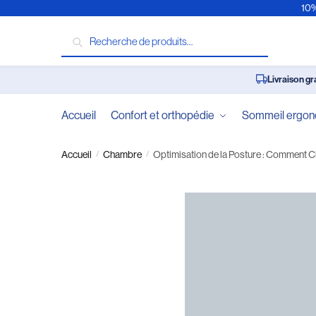
10%
Recherche
Livraison gr
Accueil
Confort et orthopédie
Sommeil ergo
Accueil
Chambre
Optimisation de la Posture : Comment 
/
/