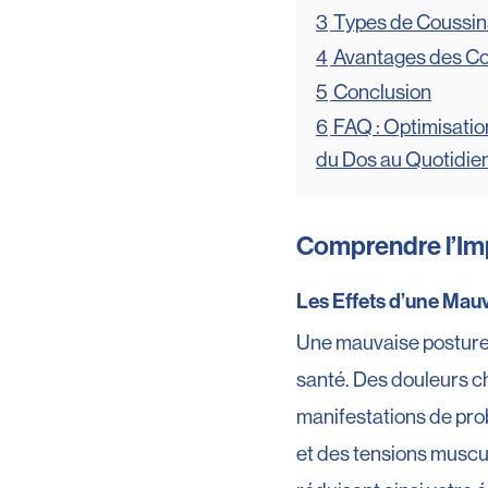
3
Types de Coussi
4
Avantages des C
5
Conclusion
6
FAQ : Optimisatio
du Dos au Quotidie
Comprendre l’Im
Les Effets d’une Mau
Une mauvaise posture 
santé. Des douleurs c
manifestations de pro
et des tensions muscul