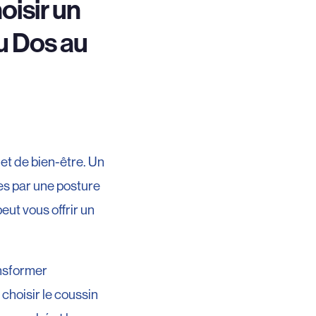
oisir un
u Dos au
et de bien-être. Un
es par une posture
ut vous offrir un
ansformer
 choisir le coussin