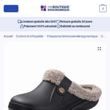
MENU
0
Livraison gratuite dès 50€
Retours gratuits 30 jours
Paiement 100% sécurisé
Satisfait ou remboursé
Accueil
/
Confort et orthopédie
/
Chaussons femme semelle ergonomique
/
Chaussons Femme Semelle Ergonomique en Peluche Douce