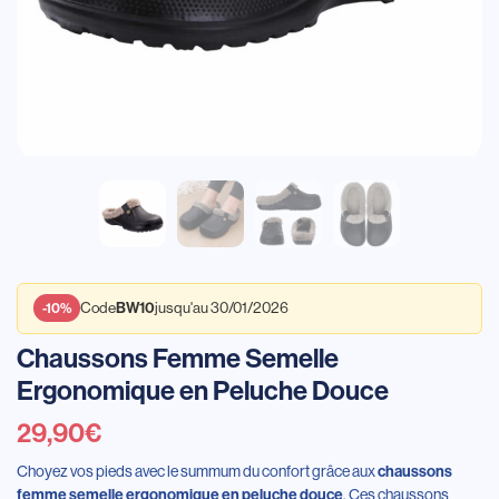
BW10
-10%
Code
jusqu'au 30/01/2026
Chaussons Femme Semelle
Ergonomique en Peluche Douce
29,90
€
Choyez vos pieds avec le summum du confort grâce aux
chaussons
femme semelle ergonomique en peluche douce
. Ces chaussons