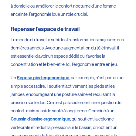
à domicile ou améliorer le confort nocturne d’une femme
enceinte, l’ergonomie joue un rôle crucial.
Repenser l’espace de travail
Le monde du travail a subi des transformations majeures ces
dernières années. Avec une augmentation du télétravail, il
est essentiel d’avoir un espace dédié qui favorise la
concentration et le bien-être. Ici, l’ergonomie entre en jeu.
Un
, par exemple, n’est pas qu’un
Repose pied ergonomique
simple accessoire. Il soutient activement les pieds et les
jambes, encourageant une posture saine et réduisant la
pression sur le dos. Ce n’est pas seulement une question de
confort, mais aussi de santé à long terme. Combiné à un
, qui soutient la colonne
Coussin d’assise ergonomique
vertébrale et réduit la pression sur le bassin, on obtient un
environnement de travail qui non seulement augmente la