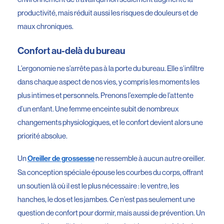
productivité, mais réduit aussi les risques de douleurs et de
maux chroniques.
Confort au-delà du bureau
L’ergonomie ne s’arrête pas à la porte du bureau. Elle s’infiltre
dans chaque aspect de nos vies, y compris les moments les
plus intimes et personnels. Prenons l’exemple de l’attente
d’un enfant. Une femme enceinte subit de nombreux
changements physiologiques, et le confort devient alors une
priorité absolue.
Un
ne ressemble à aucun autre oreiller.
Oreiller de grossesse
Sa conception spéciale épouse les courbes du corps, offrant
un soutien là où il est le plus nécessaire : le ventre, les
hanches, le dos et les jambes. Ce n’est pas seulement une
question de confort pour dormir, mais aussi de prévention. Un