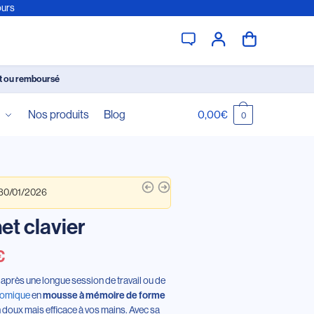
ours
it ou remboursé
é
Nos produits
Blog
0,00
€
0
 30/01/2026
t clavier
€
 après une longue session de travail ou de
nomique
en
mousse à mémoire de forme
n doux mais efficace à vos mains. Avec sa