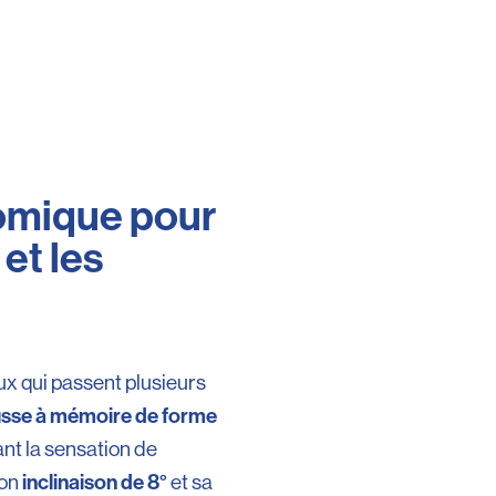
omique pour
 et les
x qui passent plusieurs
sse à mémoire de forme
ant la sensation de
inclinaison de 8°
son
et sa