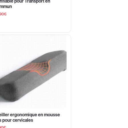
flable pour Transport en
mmun
90
€
eiller ergonomique en mousse
s pour cervicales
90
€