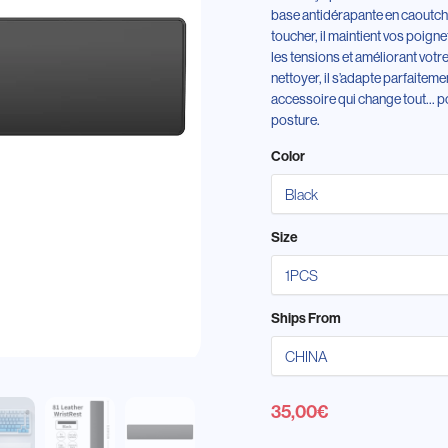
base antidérapante en caoutch
toucher, il maintient vos poigne
les tensions et améliorant votre
nettoyer, il s’adapte parfaiteme
accessoire qui change tout… p
posture.
Color
Size
Ships From
35,00
€