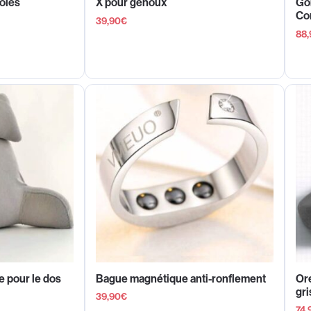
oles
X pour genoux
Gon
Co
39,90
€
88,
 pour le dos
Bague magnétique anti-ronflement
Or
gri
39,90
€
74,