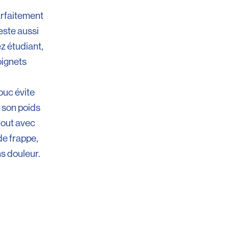
arfaitement
este aussi
ez étudiant,
oignets
ouc évite
à son poids
tout avec
de frappe,
ns douleur.