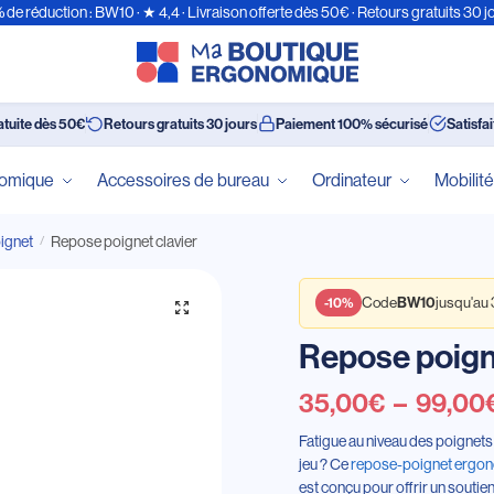
 de réduction : BW10 · ★ 4,4 · Livraison offerte dès 50€ · Retours gratuits 30 j
atuite dès 50€
Retours gratuits 30 jours
Paiement 100% sécurisé
Satisfa
nomique
Accessoires de bureau
Ordinateur
Mobilit
ignet
Repose poignet clavier
/
BW10
-10%
Code
jusqu'au
Repose poigne
35,00
€
–
99,00
Fatigue au niveau des poignets
jeu ? Ce
repose-poignet ergo
est conçu pour offrir un soutie