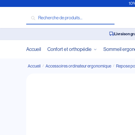
10%
Recherche
Livraison gr
Accueil
Confort et orthopédie
Sommeil ergo
Accueil
Accessoires ordinateur ergonomique
Repose po
/
/