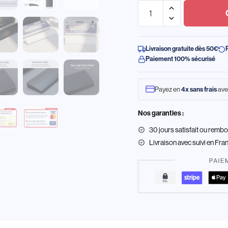
Livraison gratuite dès 50€
Paiement 100% sécurisé
Payez en
4x sans frais
ave
Nos garanties :
30 jours satisfait ou remb
Livraison
avec suivi en Fra