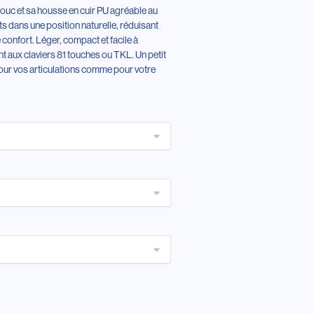
ouc et sa housse en cuir PU agréable au
ts dans une position naturelle, réduisant
 confort. Léger, compact et facile à
nt aux claviers 81 touches ou TKL. Un petit
our vos articulations comme pour votre