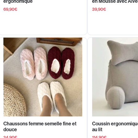
ergonomique
en Mousse avec Alvé
69,90
€
39,90
€
Chaussons femme semelle fine et
Coussin ergonomique
douce
au lit
24,90
€
114,90
€