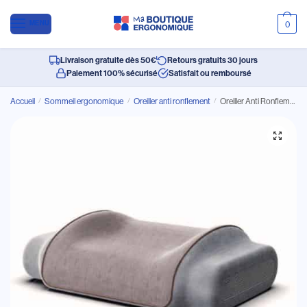
MENU
0
Livraison gratuite dès 50€
Retours gratuits 30 jours
Paiement 100% sécurisé
Satisfait ou remboursé
Accueil
/
Sommeil ergonomique
/
Oreiller anti ronflement
/
Oreiller Anti Ronflement Ergonomique pour Cervicales