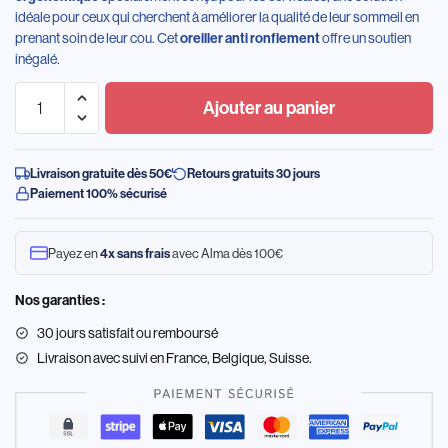
idéale pour ceux qui cherchent à améliorer la qualité de leur sommeil en
prenant soin de leur cou. Cet
oreiller anti ronflement
offre un soutien
inégalé.
Ajouter au panier
Livraison gratuite dès 50€
Retours gratuits 30 jours
Paiement 100% sécurisé
Payez en
4x sans frais
avec Alma dès 100€
Nos garanties :
30 jours satisfait ou remboursé
Livraison
avec suivi en France, Belgique, Suisse.