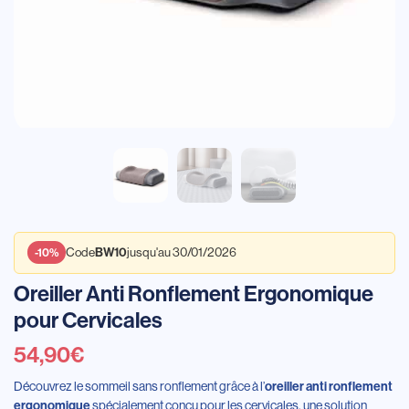
BW10
-10%
Code
jusqu'au 30/01/2026
Oreiller Anti Ronflement Ergonomique
pour Cervicales
54,90
€
Découvrez le sommeil sans ronflement grâce à l’
oreiller anti ronflement
ergonomique
spécialement conçu pour les cervicales, une solution