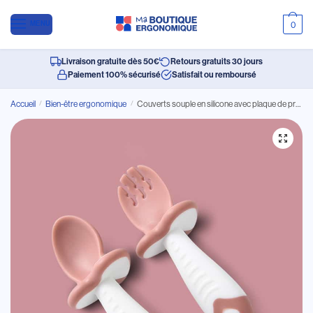
MENU
0
Livraison gratuite dès 50€
Retours gratuits 30 jours
Paiement 100% sécurisé
Satisfait ou remboursé
Accueil
/
Bien-être ergonomique
/
Couverts souple en silicone avec plaque de protection