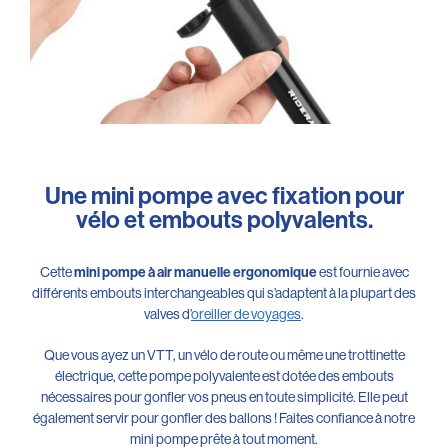
Une mini pompe avec fixation pour
vélo et embouts polyvalents.
Cette
est fournie avec
mini pompe à air manuelle ergonomique
différents embouts interchangeables qui s’adaptent à la plupart des
valves d’
oreiller de voyages
.
Que vous ayez un VTT, un vélo de route ou même une trottinette
électrique, cette pompe polyvalente est dotée des embouts
nécessaires pour gonfler vos pneus en toute simplicité. Elle peut
également servir pour gonfler des ballons ! Faites confiance à notre
mini pompe prête à tout moment.