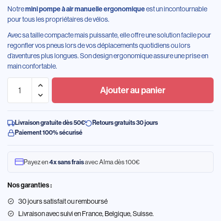
Notre
est un incontournable
mini pompe à air manuelle ergonomique
pour tous les propriétaires de vélos.
Avec sa taille compacte mais puissante, elle offre une solution facile pour
regonfler vos pneus lors de vos déplacements quotidiens ou lors
d’aventures plus longues. Son design ergonomique assure une prise en
main confortable.
Ajouter au panier
Livraison gratuite dès 50€
Retours gratuits 30 jours
Paiement 100% sécurisé
Payez en
avec Alma dès 100€
4x sans frais
Nos garanties :
30 jours satisfait ou remboursé
Livraison
avec suivi en France, Belgique, Suisse.