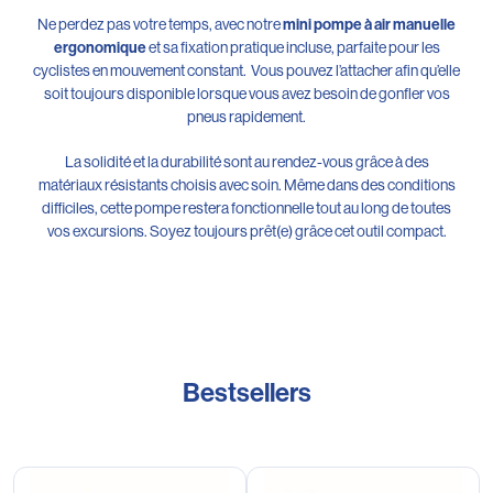
Ne perdez pas votre temps, avec notre
mini pompe à air manuelle
et sa fixation pratique incluse, parfaite pour les
ergonomique
cyclistes en mouvement constant. Vous pouvez l’attacher afin qu’elle
soit toujours disponible lorsque vous avez besoin de gonfler vos
pneus rapidement.
La solidité et la durabilité sont au rendez-vous grâce à des
matériaux résistants choisis avec soin. Même dans des conditions
difficiles, cette pompe restera fonctionnelle tout au long de toutes
vos excursions. Soyez toujours prêt(e) grâce cet outil compact.
Bestsellers