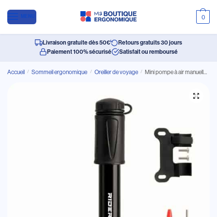
MENU
0
Livraison gratuite dès 50€
Retours gratuits 30 jours
Paiement 100% sécurisé
Satisfait ou remboursé
Accueil
/
Sommeil ergonomique
/
Oreiller de voyage
/
Mini pompe à air manuelle ergonomique