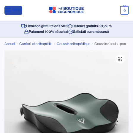
MENU
0
Livraison gratuite dès 50€
Retours gratuits 30 jours
Paiement 100% sécurisé
Satisfait ou remboursé
Accueil
/
Confort et orthopédie
/
Coussin orthopédique
/
Coussin d’assise pour voiture