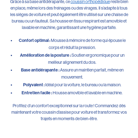
Grâce à sa base antidérapante, ce
coussin orthopédique
reste bien
en place, même lors des freinages ou des virages. Il s’adapte à tous
les sièges de voiture et peut également être utilisé sur une chaise de
bureau ou un fauteuil. Sa housse en tissu respirant est amovible et
lavable en machine, garantissant une hygiène parfaite.
Confort optimal :
Mousse à mémoire de forme qui épouse le
corps et réduit la pression.
Amélioration de la posture :
Soutien ergonomique pour un
meilleur alignement du dos.
Base antidérapante :
Assure un maintien parfait, même en
mouvement.
Polyvalent :
Idéal pour la voiture, le bureau ou la maison.
Entretien facile :
Housse amovible et lavable en machine.
Profitez d’un confort exceptionnel sur la route ! Commandez dès
maintenant votre coussin d’assise pour voiture et transformez vos
trajets en moments de bien-être.