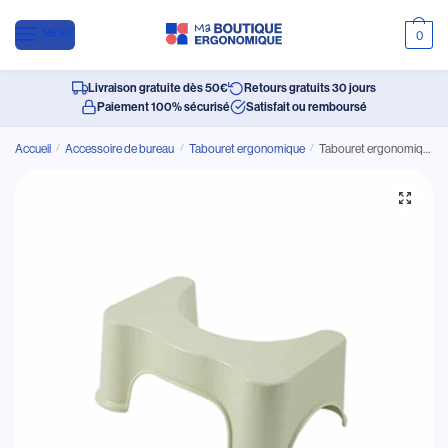
MENU
0
Livraison gratuite dès 50€
Retours gratuits 30 jours
Paiement 100% sécurisé
Satisfait ou remboursé
Accueil
/
Accessoire de bureau
/
Tabouret ergonomique
/
Tabouret ergonomique pour les toilettes