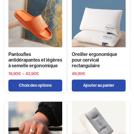
Pantoufles
Oreiller ergonomique
antidérapantes et légères
pour cervical
à semelle ergonomique
rectangulaire
19,90
€
–
43,90
€
49,90
€
Choix des options
Ajouter au panier