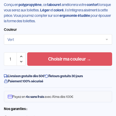
Conçu en
, ce
améliorera votre
lorsque
polypropylène
tabouret
confort
vous serez aux toilettes.
et
, il s’intègrera aisément à cette
Léger
coloré
pièce. Vous pourrez compter sur son
pour épouser
ergonomie étudiée
la forme des toilettes.
Couleur
Choisir ma couleur →
Livraison gratuite dès 50€
Retours gratuits 30 jours
Paiement 100% sécurisé
Payez en
avec Alma dès 100€
4x sans frais
Nos garanties :