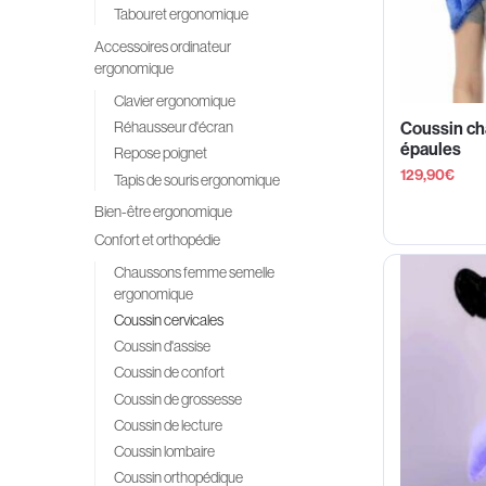
Tabouret ergonomique
Accessoires ordinateur
ergonomique
Clavier ergonomique
Réhausseur d'écran
Coussin cha
épaules
Repose poignet
129,90
€
Tapis de souris ergonomique
Bien-être ergonomique
Confort et orthopédie
Chaussons femme semelle
ergonomique
Coussin cervicales
Coussin d'assise
Coussin de confort
Coussin de grossesse
Coussin de lecture
Coussin lombaire
Coussin orthopédique