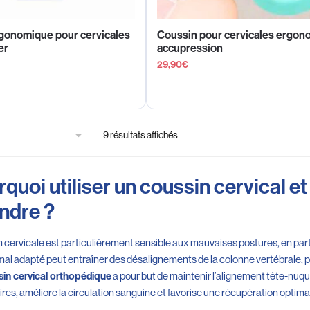
gonomique pour cervicales
Coussin pour cervicales ergo
er
accupression
29,90
€
9 résultats affichés
quoi utiliser un coussin cervical e
ndre ?
n cervicale est particulièrement sensible aux mauvaises postures, en parti
mal adapté peut entraîner des désalignements de la colonne vertébrale, p
a pour but de maintenir l’alignement tête-nuque-
in cervical orthopédique
res, améliore la circulation sanguine et favorise une récupération optima