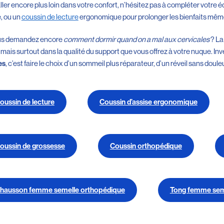
aller encore plus loin dans votre confort, n’hésitez pas à compléter votr
, ou un
coussin de lecture
ergonomique pour prolonger les bienfaits même
us demandez encore
comment dormir quand on a mal aux cervicales
? La
 mais surtout dans la qualité du support que vous offrez à votre nuque. In
, c’est faire le choix d’un sommeil plus réparateur, d’un réveil sans doule
es
oussin de lecture
Coussin d’assise ergonomique
oussin de grossesse
Coussin orthopédique
hausson femme semelle orthopédique
Tong femme sem