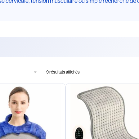
se cervicale, tension musculaire ou simple recherche de c
9 résultats affichés