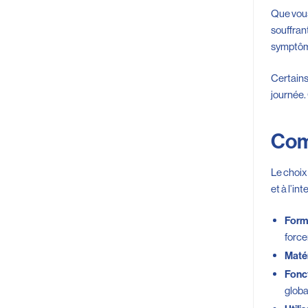
Que vous
souffrant
symptôme
Certain
journée.
Comm
Le choix
et à l’in
Form
force
Matér
Fonct
globa