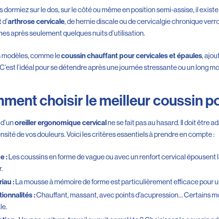
 dormiez sur le dos, sur le côté ou même en position semi-assise, il exis
 d’
, de hernie discale ou de cervicalgie chronique ver
arthrose cervicale
s après seulement quelques nuits d’utilisation.
s modèles, comme le
, ajo
coussin chauffant pour cervicales et épaules
 C’est l’idéal pour se détendre après une journée stressante ou un long 
ent choisir le meilleur coussin po
 d’un
ne se fait pas au hasard. Il doit être
oreiller ergonomique cervical
tensité de vos douleurs. Voici les critères essentiels à prendre en compte :
Les coussins en forme de vague ou avec un renfort cervical épousent l
e :
r.
La mousse à mémoire de forme est particulièrement efficace pour un
iau :
Chauffant, massant, avec points d’acupression… Certains 
ionnalités :
le.