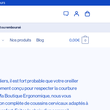
ours
it ou remboursé
é
Nos produits
Blog
0,00
€
0
s, il est fort probable que votre oreiller
alement conçu pour respecter la courbure
hez Ma Boutique Ergonomique, nous vous
ion complète de coussins cervicaux adaptés à