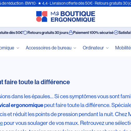
 de réduction : BW10 · ★ 4,4 · Livraison offerte dès 50€ · Retours gratuits 30 j
atuite dès 50€
Retours gratuits 30 jours
Paiement 100% sécurisé
Satisfa
nomique
Accessoires de bureau
Ordinateur
Mobilit
faire toute la différence
ions dans les épaules… Si ces symptômes vous sont familier
peut faire toute la différence. Spéci
vical ergonomique
précis et réduit les points de pression pendant la nuit. C
ie
pour vous soulager de vos maux. Retrouvez une sélect