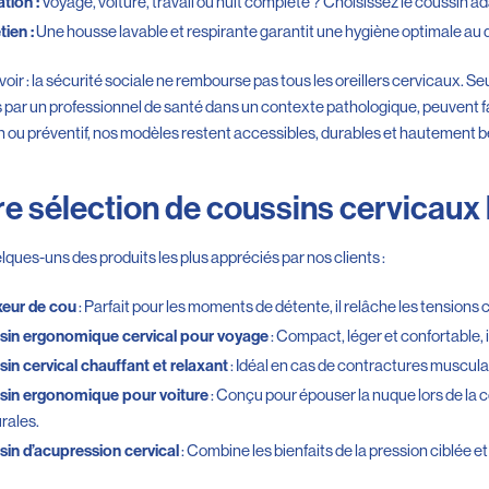
Voyage, voiture, travail ou nuit complète ? Choisissez le coussin 
ation :
Une housse lavable et respirante garantit une hygiène optimale au 
tien :
oir : la sécurité sociale ne rembourse pas tous les oreillers cervicaux. Se
s par un professionnel de santé dans un contexte pathologique, peuvent f
n ou préventif, nos modèles restent accessibles, durables et hautement 
e sélection de coussins cervicaux l
lques-uns des produits les plus appréciés par nos clients :
: Parfait pour les moments de détente, il relâche les tensions
xeur de cou
: Compact, léger et confortable, i
sin ergonomique cervical pour voyage
: Idéal en cas de contractures musculai
in cervical chauffant et relaxant
: Conçu pour épouser la nuque lors de la con
sin ergonomique pour voiture
rales.
: Combine les bienfaits de la pression ciblée e
in d’acupression cervical