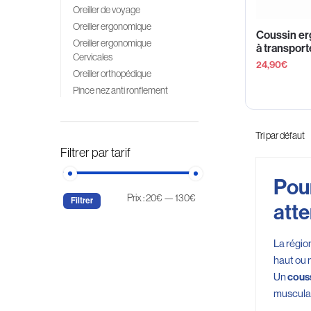
Oreiller de voyage
Oreiller ergonomique
Coussin er
Oreiller ergonomique
à transport
Cervicales
24,90
€
Oreiller orthopédique
Pince nez anti ronflement
Filtrer par tarif
Pour
Prix :
20€
—
130€
Filtrer
atte
La régio
haut ou 
Un
couss
musculai