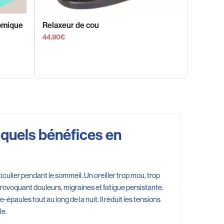
nomique
Relaxeur de cou
44,90
€
t quels bénéfices en
culier pendant le sommeil. Un oreiller trop mou, trop
rovoquant douleurs, migraines et fatigue persistante.
épaules tout au long de la nuit. Il réduit les tensions
le.