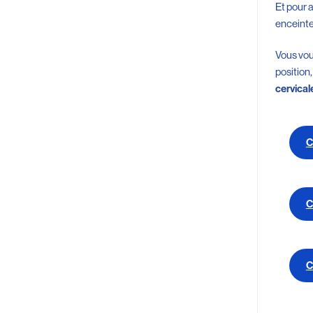
Et pour 
enceinte
Vous vo
position,
cervical
C
C
C