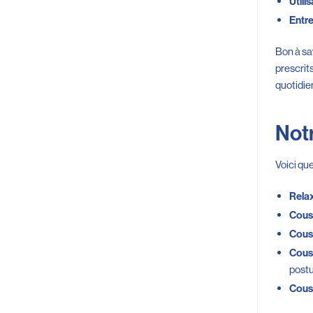
Utilis
Entre
Bon à sav
prescrit
quotidie
Notr
Voici que
Rela
Cous
Couss
Cous
postu
Couss