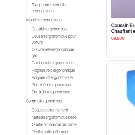
Tong femme semelle
ergonomique
Mobilité ergonomique
Coussin Er
Cartable ergonomique
Chauffant e
Coussin ergonomique pour
68,90
€
voiture
Couvre selle ergonomique
gel
Guidon velo ergonomique
Poignée vélo ergonomique
Poignée vtt ergonomique
Porte bébé ergonomique
Sac à dos ergonomique
Sommeil ergonomique
Bague anti ronflement
Matelas ergonomique bebe
Oreiller à mémoire de forme
Oreiller anti ronflement