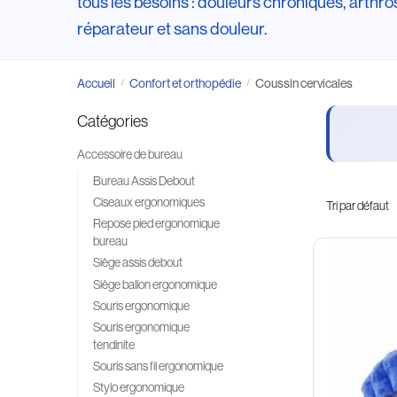
tous les besoins : douleurs chroniques, arthro
réparateur et sans douleur.
Accueil
Confort et orthopédie
Coussin cervicales
/
/
Catégories
Accessoire de bureau
Bureau Assis Debout
Ciseaux ergonomiques
Repose pied ergonomique
bureau
Siège assis debout
Siège ballon ergonomique
Souris ergonomique
Souris ergonomique
tendinite
Souris sans fil ergonomique
Stylo ergonomique