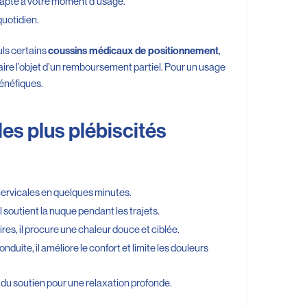
adapté à votre moment d’usage.
quotidien.
uls certains
,
coussins médicaux de positionnement
aire l’objet d’un remboursement partiel. Pour un usage
bénéfiques.
es plus plébiscités
 cervicales en quelques minutes.
l soutient la nuque pendant les trajets.
res, il procure une chaleur douce et ciblée.
duite, il améliore le confort et limite les douleurs
t du soutien pour une relaxation profonde.