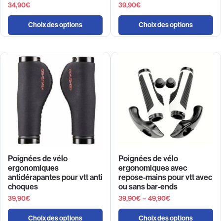
34,90
€
39,90
€
Choix des options
Choix des options
Poignées de vélo
Poignées de vélo
ergonomiques
ergonomiques avec
antidérapantes pour vtt anti
repose-mains pour vtt avec
choques
ou sans bar-ends
39,90
€
39,90
€
–
49,90
€
Choix des options
Choix des options