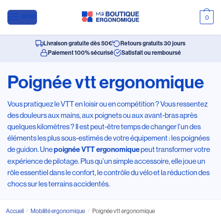
MENU
0
Livraison gratuite dès 50€
Retours gratuits 30 jours
Paiement 100% sécurisé
Satisfait ou remboursé
Poignée vtt ergonomique
Vous pratiquez le VTT en loisir ou en compétition ? Vous ressentez
des douleurs aux mains, aux poignets ou aux avant-bras après
quelques kilomètres ? Il est peut-être temps de changer l’un des
éléments les plus sous-estimés de votre équipement : les poignées
de guidon. Une
peut transformer votre
poignée VTT ergonomique
expérience de pilotage. Plus qu’un simple accessoire, elle joue un
rôle essentiel dans le confort, le contrôle du vélo et la réduction des
chocs sur les terrains accidentés.
Accueil
/
Mobilité ergonomique
/
Poignée vtt ergonomique