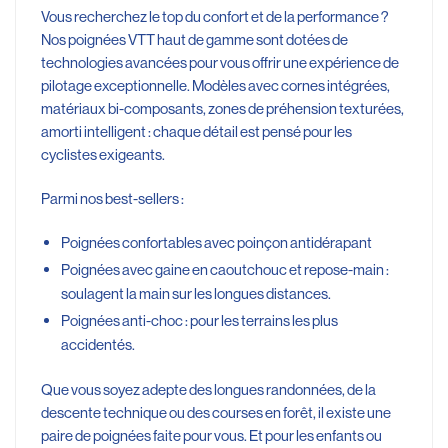
Vous recherchez le top du confort et de la performance ?
Nos poignées VTT haut de gamme sont dotées de
technologies avancées pour vous offrir une expérience de
pilotage exceptionnelle. Modèles avec cornes intégrées,
matériaux bi-composants, zones de préhension texturées,
amorti intelligent : chaque détail est pensé pour les
cyclistes exigeants.
Parmi nos best-sellers :
Poignées confortables avec poinçon antidérapant
Poignées avec gaine en caoutchouc et repose-main :
soulagent la main sur les longues distances.
Poignées anti-choc : pour les terrains les plus
accidentés.
Que vous soyez adepte des longues randonnées, de la
descente technique ou des courses en forêt, il existe une
paire de poignées faite pour vous. Et pour les enfants ou