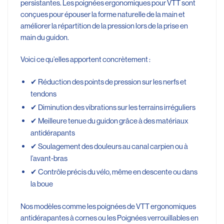
persistantes. Les poignées ergonomiques pour VTT sont
conçues pour épouser la forme naturelle de la main et
améliorer la répartition de la pression lors de la prise en
main du guidon.
Voici ce qu’elles apportent concrètement :
✔ Réduction des points de pression sur les nerfs et
tendons
✔ Diminution des vibrations sur les terrains irréguliers
✔ Meilleure tenue du guidon grâce à des matériaux
antidérapants
✔ Soulagement des douleurs au canal carpien ou à
l’avant-bras
✔ Contrôle précis du vélo, même en descente ou dans
la boue
Nos modèles comme les poignées de VTT ergonomiques
antidérapantes à cornes ou les Poignées verrouillables en