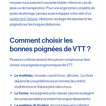
mousse vous assurent une prise stable, même en cas de
pluie ou de transpiration. Pour une ergonomie complète du
poste de pilotage, pensez aussi à équiper votre vélo d’un
guidon anti-fatigue
, idéal pour soulager les épaules et les
poignets sur les longues distances.
Comment choisir les
bonnes poignées de VTT ?
Plusieurs critères doivent être pris en compte pour bien
choisir vos poignées ergonomiques de VTT :
: mousse, caoutchouc, silicone… Le choix
Le matériau
dépend de vos préférences en termes de confort,
d’adhérence et d’absorption des chocs.
: les poignées avec repose-paume soulagent
La forme
les zones sensibles et évitent les engourdissements.
: les poignées verrouillables
Le système de fixation