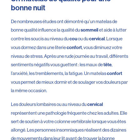
bonne nuit
De nombreuses études ont démontré qu’un matelas de
bonne qualité influence la qualité du
et aide à lutter
sommeil
contre les soucis au niveau du
ou du
. Lorsque
cou
cervical
vous dormez dans une literie
, vous diminuez votre
confort
niveau de stress. Après une rude journée au travail, différents
sentiments négatifs vous guettent : les maux de
,
tête
l’anxiété, les tremblements, la fatigue. Un matelas
confort
vous permet de mieux dormir et de soulager vos douleurs par
la même occasion.
Les douleurs lombaires ou au niveau du
cervical
représentent une pathologie fréquente chez les adultes. Elle
sert de soutien à votre colonne vertébrale lorsque vous êtes
allongé. Les personnes insomniaques réalisent des dizaines
de mouvements dans leur lit avant de trouver la bonne