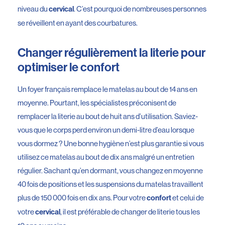
niveau du
. C’est pourquoi de nombreuses personnes
cervical
se réveillent en ayant des courbatures.
Changer régulièrement la literie pour
optimiser le confort
Un foyer français remplace le matelas au bout de 14 ans en
moyenne. Pourtant, les spécialistes préconisent de
remplacer la literie au bout de huit ans d’utilisation. Saviez-
vous que le corps perd environ un demi-litre d’eau lorsque
vous dormez ? Une bonne hygiène n’est plus garantie si vous
utilisez ce matelas au bout de dix ans malgré un entretien
régulier. Sachant qu’en dormant, vous changez en moyenne
40 fois de positions et les suspensions du matelas travaillent
plus de 150 000 fois en dix ans. Pour votre
et celui de
confort
votre
, il est préférable de changer de literie tous les
cervical