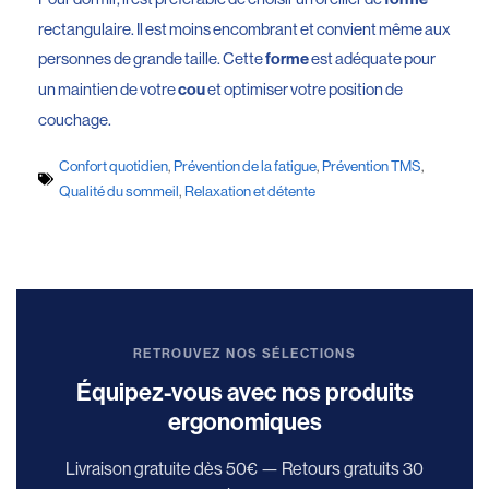
rectangulaire. Il est moins encombrant et convient même aux
personnes de grande taille. Cette
est adéquate pour
forme
un maintien de votre
et optimiser votre position de
cou
couchage.
Confort quotidien
,
Prévention de la fatigue
,
Prévention TMS
,
Qualité du sommeil
,
Relaxation et détente
RETROUVEZ NOS SÉLECTIONS
Équipez-vous avec nos produits
ergonomiques
Livraison gratuite dès 50€ — Retours gratuits 30