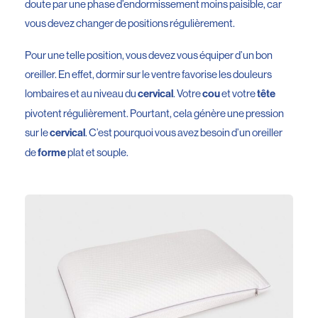
doute par une phase d’endormissement moins paisible, car
vous devez changer de positions régulièrement.
Pour une telle position, vous devez vous équiper d’un bon
oreiller. En effet, dormir sur le ventre favorise les douleurs
lombaires et au niveau du
. Votre
et votre
cervical
cou
tête
pivotent régulièrement. Pourtant, cela génère une pression
sur le
. C’est pourquoi vous avez besoin d’un oreiller
cervical
de
plat et souple.
forme