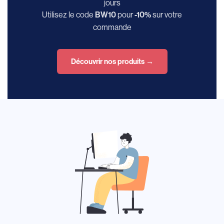
jours
Utilisez le code
pour
sur votre
BW10
-10%
commande
Découvrir nos produits →