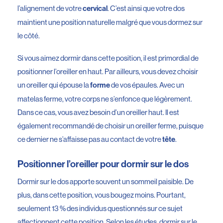
l’alignement de votre
. C’est ainsi que votre dos
cervical
maintient une position naturelle malgré que vous dormez sur
le côté.
Si vous aimez dormir dans cette position, il est primordial de
positionner l’oreiller en haut. Par ailleurs, vous devez choisir
un oreiller qui épouse la
de vos épaules. Avec un
forme
matelas ferme, votre corps ne s’enfonce que légèrement.
Dans ce cas, vous avez besoin d’un oreiller haut. Il est
également recommandé de choisir un oreiller ferme, puisque
ce dernier ne s’affaisse pas au contact de votre
.
tête
Positionner l’oreiller pour dormir sur le dos
Dormir sur le dos apporte souvent un sommeil paisible. De
plus, dans cette position, vous bougez moins. Pourtant,
seulement 13 % des individus questionnés sur ce sujet
affectionnent cette position. Selon les études, dormir sur le