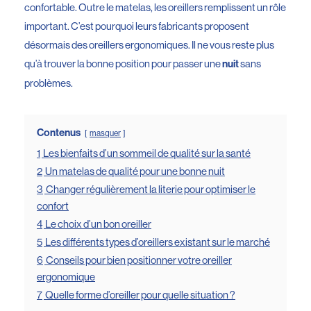
confortable. Outre le matelas, les oreillers remplissent un rôle
important. C’est pourquoi leurs fabricants proposent
désormais des oreillers ergonomiques. Il ne vous reste plus
qu’à trouver la bonne position pour passer une
sans
nuit
problèmes.
Contenus
masquer
1
Les bienfaits d’un sommeil de qualité sur la santé
2
Un matelas de qualité pour une bonne nuit
3
Changer régulièrement la literie pour optimiser le
confort
4
Le choix d’un bon oreiller
5
Les différents types d’oreillers existant sur le marché
6
Conseils pour bien positionner votre oreiller
ergonomique
7
Quelle forme d’oreiller pour quelle situation ?