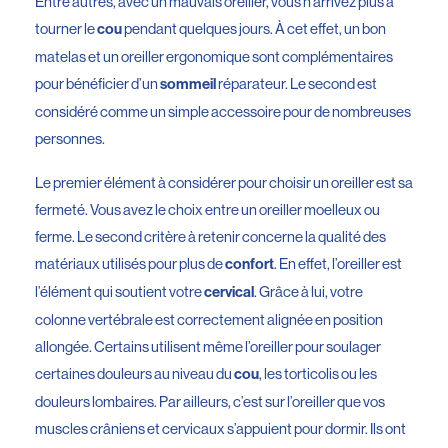
Entre autres, avec un mauvais oreiller, vous n’arrivez plus à
tourner le
pendant quelques jours. À cet effet, un bon
cou
matelas et un oreiller ergonomique sont complémentaires
pour bénéficier d’un
réparateur. Le second est
sommeil
considéré comme un simple accessoire pour de nombreuses
personnes.
Le premier élément à considérer pour choisir un oreiller est sa
fermeté. Vous avez le choix entre un oreiller moelleux ou
ferme. Le second critère à retenir concerne la qualité des
matériaux utilisés pour plus de
. En effet, l’oreiller est
confort
l’élément qui soutient votre
. Grâce à lui, votre
cervical
colonne vertébrale est correctement alignée en position
allongée. Certains utilisent même l’oreiller pour soulager
certaines douleurs au niveau du
, les torticolis ou les
cou
douleurs lombaires. Par ailleurs, c’est sur l’oreiller que vos
muscles crâniens et cervicaux s’appuient pour dormir. Ils ont