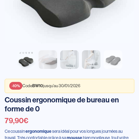
Code
jusqu'au 30/01/2026
BW10
-10%
Coussin ergonomique de bureau en
forme de 0
79,90
€
Ce coussin
sera idéal pour vos longues journées au
ergonomique
travail. Très confortable grâce à sa
bien moelleuse, tout votre
mousse