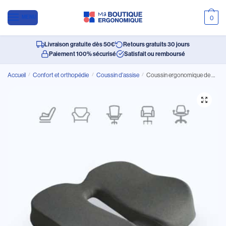
MENU
0
Livraison gratuite dès 50€
Retours gratuits 30 jours
Paiement 100% sécurisé
Satisfait ou remboursé
Accueil
/
Confort et orthopédie
/
Coussin d'assise
/
Coussin ergonomique de bureau en forme de 0