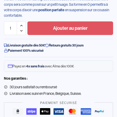
corps sera comme posé sur un petit nuage. Sa forme en 0 permettra à
votre corps d’avoir une
en suspension sur ce coussin
position
parfaite
confortable.
Ajouter au panier
Livraison gratuite dès 50€
Retours gratuits 30 jours
Paiement 100% sécurisé
Payez en
avec Alma dès 100€
4x sans frais
Nos garanties :
30 jours satisfait ou remboursé
Livraison
avec suivi en France, Belgique, Suisse.