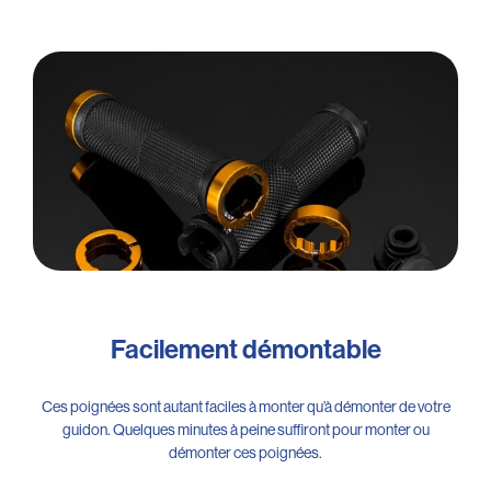
Facilement démontable
Ces poignées sont autant faciles à monter qu’à démonter de votre
guidon. Quelques minutes à peine suffiront pour monter ou
démonter ces poignées.