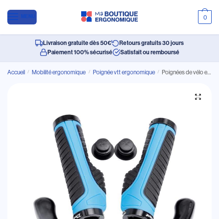
MENU
0
Livraison gratuite dès 50€
Retours gratuits 30 jours
Paiement 100% sécurisé
Satisfait ou remboursé
Accueil
/
Mobilité ergonomique
/
Poignée vtt ergonomique
/
Poignées de vélo ergonomiques avec repose-mains pour vtt avec ou sans bar-ends