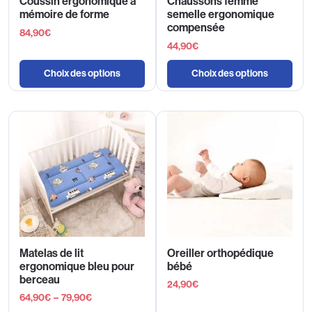
Coussin ergonomique à
Chaussons femme
mémoire de forme
semelle ergonomique
compensée
84,90
€
44,90
€
Choix des options
Choix des options
Matelas de lit
Oreiller orthopédique
ergonomique bleu pour
bébé
berceau
24,90
€
64,90
€
–
79,90
€