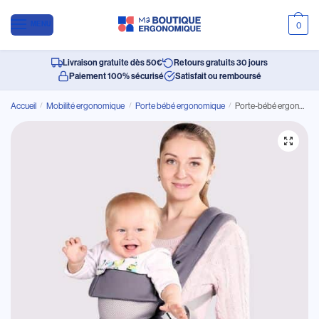
MENU
0
Livraison gratuite dès 50€
Retours gratuits 30 jours
Paiement 100% sécurisé
Satisfait ou remboursé
Accueil
/
Mobilité ergonomique
/
Porte bébé ergonomique
/
Porte-bébé ergonomique protection lombaire