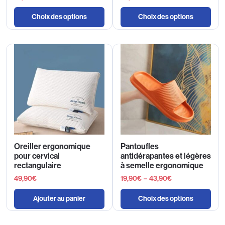
Choix des options
Choix des options
Oreiller ergonomique
Pantoufles
pour cervical
antidérapantes et légères
rectangulaire
à semelle ergonomique
49,90
€
19,90
€
–
43,90
€
Ajouter au panier
Choix des options