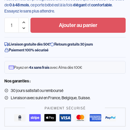
de
, ce porte bébé est à la fois
et
.
0 à 48 mois
élégant
confortable
Essayez le sans plus attendre.
Ajouter au panier
Livraison gratuite dès 50€
Retours gratuits 30 jours
Paiement 100% sécurisé
Payez en
avec Alma dès 100€
4x sans frais
Nos garanties :
30 jours satisfait ou remboursé
Livraison
avec suivi en France, Belgique, Suisse.