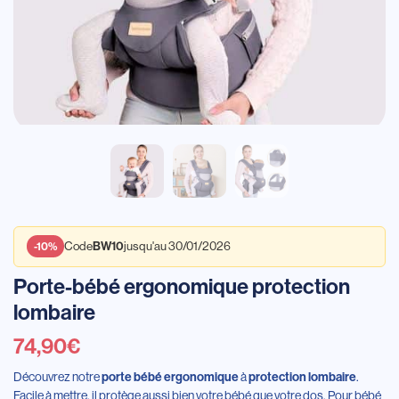
Code
jusqu'au 30/01/2026
BW10
-10%
Porte-bébé ergonomique protection
lombaire
74,90
€
Découvrez notre
à
.
porte bébé ergonomique
protection lombaire
Facile à mettre, il protège aussi bien votre bébé que votre dos. Pour bébé