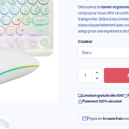
Découvrez le
clavier ergonomi
conçu pour vous offrir un confor
transporter. Grâce à sa connecti
s’associe parfaitement avec vos
setup pour une expérience de tr
Couleur
Livraison gratuite dès 50€
Paiement 100% sécurisé
Payez en
4x sans frais
ave