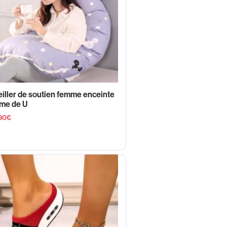
iller de soutien femme enceinte
rme de U
90
€