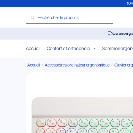
10%
Recherche
Livraison gr
Accueil
Confort et orthopédie
Sommeil ergo
Accueil
Accessoires ordinateur ergonomique
Clavier e
/
/