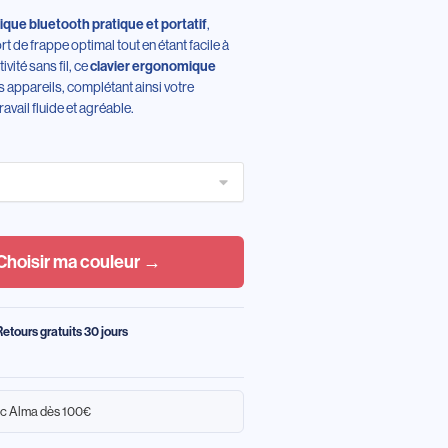
que bluetooth pratique et portatif
,
t de frappe optimal tout en étant facile à
vité sans fil, ce
clavier ergonomique
 appareils, complétant ainsi votre
avail fluide et agréable.
Choisir ma couleur →
Retours gratuits 30 jours
c Alma dès 100€