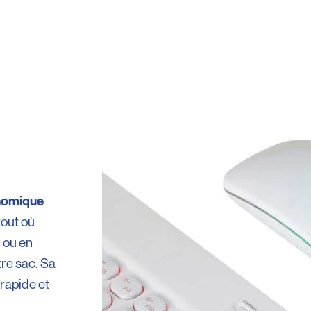
onomique
out où
n ou en
tre sac. Sa
 rapide et