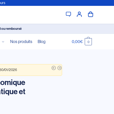
ours
it ou remboursé
é
Nos produits
Blog
0,00
€
0
 30/01/2026
nomique
tique et