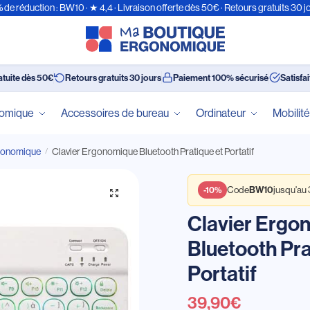
 de réduction : BW10 · ★ 4,4 · Livraison offerte dès 50€ · Retours gratuits 30 j
atuite dès 50€
Retours gratuits 30 jours
Paiement 100% sécurisé
Satisfa
nomique
Accessoires de bureau
Ordinateur
Mobilit
rgonomique
Clavier Ergonomique Bluetooth Pratique et Portatif
/
BW10
-10%
Code
jusqu'au
Clavier Ergo
Bluetooth Pra
Portatif
39,90
€