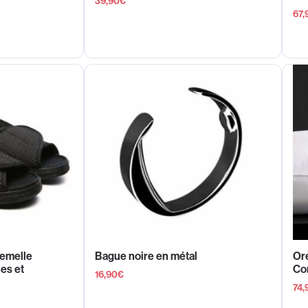
39,90
€
67,
emelle
Bague noire en métal
Ore
es et
Co
16,90
€
74,