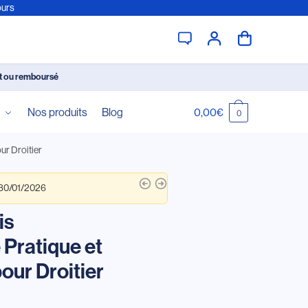
ours
it ou remboursé
é
Nos produits
Blog
0,00
€
0
ur Droitier
 30/01/2026
is
Pratique et
our Droitier