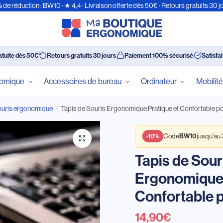
 de réduction : BW10 · ★ 4,4 · Livraison offerte dès 50€ · Retours gratuits 30 j
atuite dès 50€
Retours gratuits 30 jours
Paiement 100% sécurisé
Satisfa
nomique
Accessoires de bureau
Ordinateur
Mobilit
ouris ergonomique
Tapis de Souris Ergonomique Pratique et Confortable po
/
Code
jusqu'au
BW10
-10%
Tapis de Sour
Ergonomique 
Confortable p
14,90
€