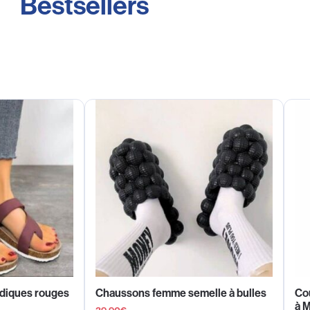
Bestsellers
édiques rouges
Chaussons femme semelle à bulles
Co
à 