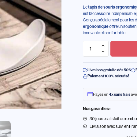
Le
tapis de souris ergonomiqu
est l’accessoire indispensable 
Conçu spécialement pour les dr
offre un soutien
ergonomique
innovante et confortable.
Livraison gratuite dès 50€
Paiement 100% sécurisé
Payez en
ave
4x sans frais
Nos garanties :
30 jours satisfait ou remb
Livraison
avec suivi en Fra