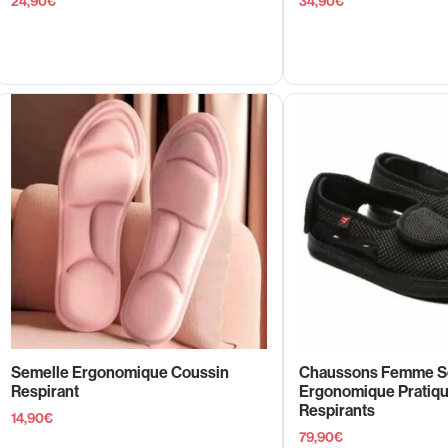
24,90
€
34,90
€
Semelle Ergonomique Coussin
Chaussons Femme S
Respirant
Ergonomique Pratiqu
Respirants
14,90
€
79,90
€