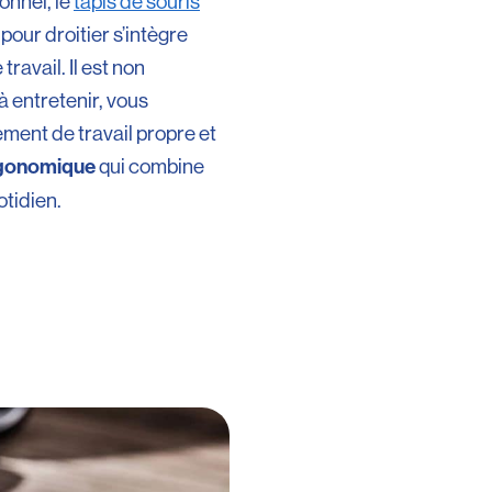
onnel, le
tapis de souris
pour droitier s’intègre
ravail. Il est non
à entretenir, vous
ment de travail propre et
qui combine
rgonomique
otidien.