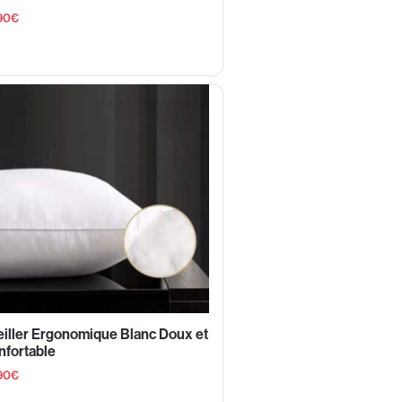
90
€
iller Ergonomique Blanc Doux et
nfortable
90
€