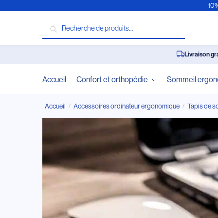
10%
Recherche
Livraison gr
Accueil
Confort et orthopédie
Sommeil ergo
Accueil
Accessoires ordinateur ergonomique
Tapis de s
/
/