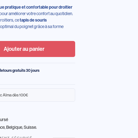
e pratique et confortable pour droitier
pour améliorer votre confort au quotidien.
oitiers, ce
tapis de souris
 optimal du poignet grâce à sa forme
Ajouter au panier
Retours gratuits 30 jours
c Alma dès 100€
oursé
nce, Belgique, Suisse.