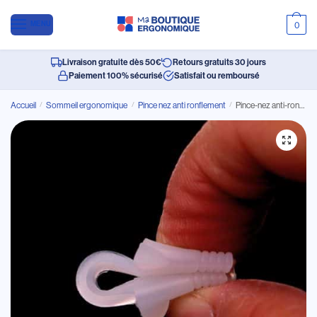
MENU
0
Livraison gratuite dès 50€
Retours gratuits 30 jours
Paiement 100% sécurisé
Satisfait ou remboursé
Accueil
/
Sommeil ergonomique
/
Pince nez anti ronflement
/
Pince-nez anti-ronflement vendu avec 4 tailles différentes