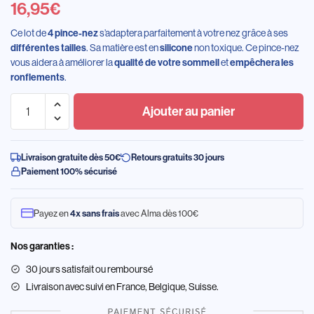
16,95
€
Ce lot de
s’adaptera parfaitement à votre nez grâce à ses
4 pince-nez
. Sa matière est en
non toxique. Ce pince-nez
différentes tailles
silicone
vous aidera à améliorer la
et
qualité de votre sommeil
empêchera les
.
ronflements
Ajouter au panier
Livraison gratuite dès 50€
Retours gratuits 30 jours
Paiement 100% sécurisé
Payez en
avec Alma dès 100€
4x sans frais
Nos garanties :
30 jours satisfait ou remboursé
Livraison
avec suivi en France, Belgique, Suisse.