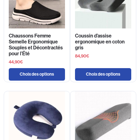
Chaussons Femme
Coussin d’assise
Semelle Ergonomique
ergonomique en coton
Souples et Décontractés
gris
pour l’Été
84,90
€
44,90
€
Choix des options
Choix des options