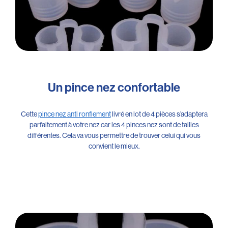
Un pince nez confortable
Cette
pince nez anti ronflement
livré en lot de 4 pièces s’adaptera
parfaitement à votre nez car les 4 pinces nez sont de tailles
différentes. Cela va vous permettre de trouver celui qui vous
convient le mieux.