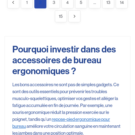
1
2
3
4
5
…
13
14
15
Pourquoi investir dans des
accessoires de bureau
ergonomiques ?
Les bons accessoires ne sont pas de simples gadgets. Ce
sont des outils essentiels pour prévenir les troubles
musculo-squelettiques, optimiser vos gestes et alléger la
fatigue accumulée en fin de journée. Par exemple, une
souris ergonomique réduit la pression exercée sur le
poignet, tandis qu’un
repose-pied ergonomique pour
bureau
améliore votre circulation sanguine en maintenant
les jambes dans une position optimale.