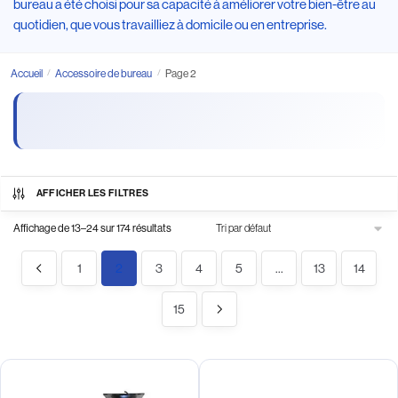
bureau a été choisi pour sa capacité à améliorer votre bien-être au
quotidien, que vous travailliez à domicile ou en entreprise.
Accueil
/
Accessoire de bureau
/
Page 2
AFFICHER LES FILTRES
Affichage de 13–24 sur 174 résultats
1
2
3
4
5
…
13
14
15