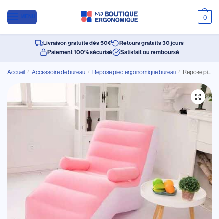
MENU
0
Livraison gratuite dès 50€
Retours gratuits 30 jours
Paiement 100% sécurisé
Satisfait ou remboursé
Accueil
/
Accessoire de bureau
/
Repose pied ergonomique bureau
/
Repose pied ergonomique gonflable en forme de siège